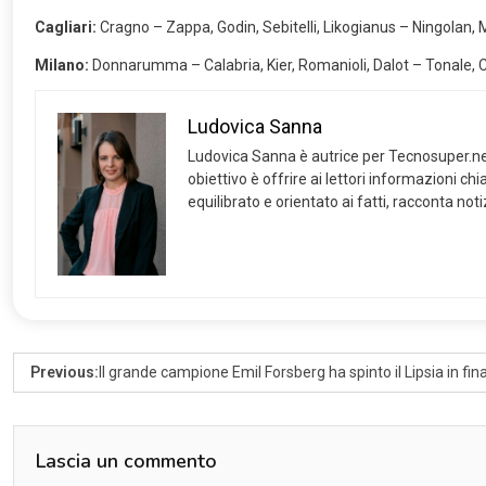
Cagliari:
Cragno – Zappa, Godin, Sebitelli, Likogianus – Ningolan,
Milano:
Donnarumma – Calabria, Kier, Romanioli, Dalot – Tonale, Ca
Ludovica Sanna
Ludovica Sanna è autrice per Tecnosuper.net e s
obiettivo è offrire ai lettori informazioni c
equilibrato e orientato ai fatti, racconta not
Previous:
Il grande campione Emil Forsberg ha spinto il Lipsia in fin
Lascia un commento