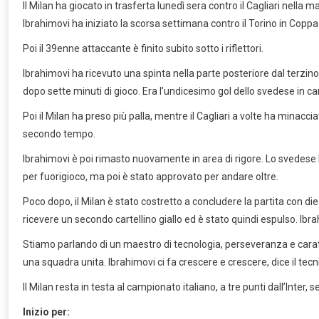
Il Milan ha giocato in trasferta lunedì sera contro il Cagliari nella 
Ibrahimovi ha iniziato la scorsa settimana contro il Torino in Coppa
Poi il 39enne attaccante è finito subito sotto i riflettori.
Ibrahimovi ha ricevuto una spinta nella parte posteriore dal terzino 
dopo sette minuti di gioco. Era l’undicesimo gol dello svedese in 
Poi il Milan ha preso più palla, mentre il Cagliari a volte ha minacci
secondo tempo.
Ibrahimovi è poi rimasto nuovamente in area di rigore. Lo svedese 
per fuorigioco, ma poi è stato approvato per andare oltre.
Poco dopo, il Milan è stato costretto a concludere la partita con die
ricevere un secondo cartellino giallo ed è stato quindi espulso. Ib
Stiamo parlando di un maestro di tecnologia, perseveranza e caratt
una squadra unita. Ibrahimovi ci fa crescere e crescere, dice il tec
Il Milan resta in testa al campionato italiano, a tre punti dall’Inter
Inizio per: