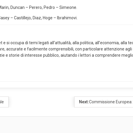
 Marin, Duncan – Perero, Pedro – Simeone.
sey – Castillejo, Diaz, Hoge – Ibrahimovi.
i occupa di temi legati all’attualità, alla politica, all’economia, alla tecno
hiare, accurate e facilmente comprensibili, con particolare attenzione agl
izie e storie di interesse pubblico, aiutando i lettori a comprendere megli
ale
Next:
Commissione Europea: A