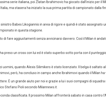
massima serie italiana, poi Zlatan Ibrahimovic ha giocato dall’inizio per i
 Italia, ma stasera ha iniziato la sua prima partita di campionato dalla f
sinistro Babes Likogiannis in area di rigore e quindi è stato assegnato un
campionato in questa stagione.
ato di fare aggiustamenti senza avvicinarsi davvero. Così il Milan è andato 
ha preso un cross con lui ed è stato superbo sotto porta con il punteggi
ci uomini, quando Alexis Silimikers è stato licenziato. Il belga è saltato a
rahimovi, però, ha concluso in campo anche Ibrahimovi quando il Milan ha 
ere. È un grande aiuto per noi e grazie a lui i suoi compagni di squadra
nico Stefano Pioli secondo Milannews.it.
, seconda classificata. Il prossimo Milan affronterà sabato in casa contro 