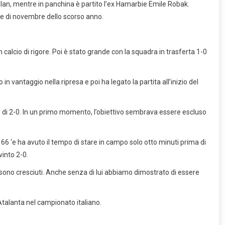
l Milan, mentre in panchina è partito l’ex Hamarbie Emile Robak.
ine di novembre dello scorso anno.
 calcio di rigore. Poi è stato grande con la squadra in trasferta 1-0
in vantaggio nella ripresa e poi ha legato la partita all’inizio del
o di 2-0. In un primo momento, l’obiettivo sembrava essere escluso
l 66 ‘e ha avuto il tempo di stare in campo solo otto minuti prima di
vinto 2-0.
 sono cresciuti. Anche senza di lui abbiamo dimostrato di essere
l’Atalanta nel campionato italiano.