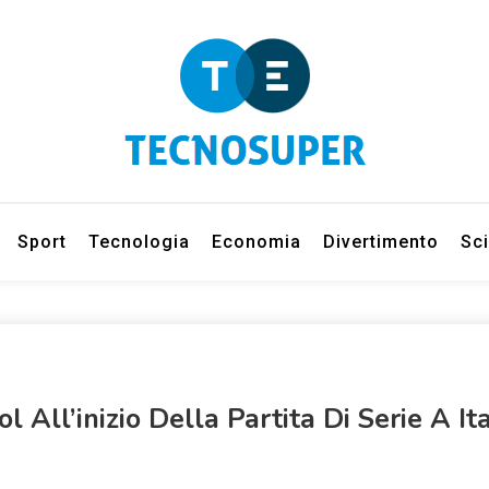
eleziona gli argomenti di cui vuoi saperne di più
net
Sport
Tecnologia
Economia
Divertimento
Sc
l All’inizio Della Partita Di Serie A It