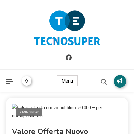
Informazioni sull'Italia. Seleziona gli argomenti di cui vuoi
TecnoSuper.net
saperne di più
Menu
2 MINS READ
Valore Offerta Nuovo