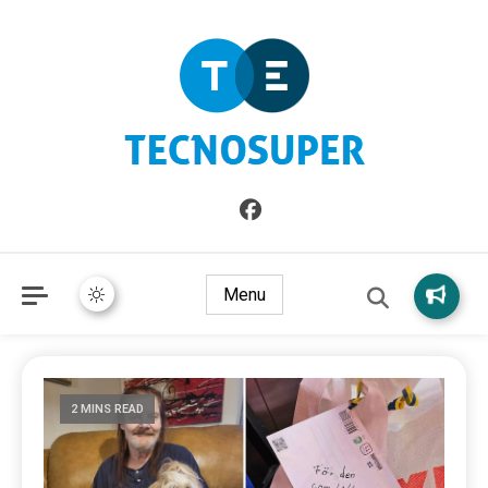
Informazioni sull'Italia. Seleziona gli argomenti di cui vuoi
TecnoSuper.net
saperne di più
Menu
2 MINS READ