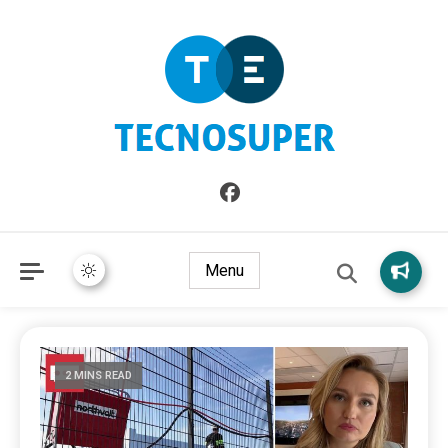
Informazioni sull'Italia. Seleziona gli argomenti di cui vuoi
TecnoSuper.net
saperne di più
Menu
2 MINS READ