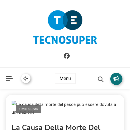
Informazioni sull'Italia. Seleziona gli argomenti di cui vuoi
TecnoSuper.net
saperne di più
Menu
3 MINS READ
La Causa Della Morte Del