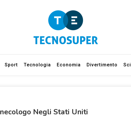
eleziona gli argomenti di cui vuoi saperne di più
net
Sport
Tecnologia
Economia
Divertimento
Sc
necologo Negli Stati Uniti