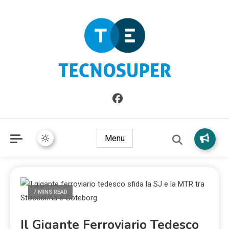
Informazioni sull'Italia. Seleziona gli argomenti di cui vuoi
TecnoSuper.net
saperne di più
Menu
7 MINS READ
Il Gigante Ferroviario Tedesco