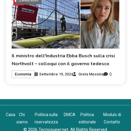
2 MINS READ
Il ministro dell'Industria Ebba Busch sulla crisi
Northvolt – colloqui con il governo tedesco
0
Settembre 19, 2024
Greta Messina
Economia
Casa
Chi
Politica sulla
DMCA
Politica
Modulo di
siamo
riservatezza
editoriale
Contatto
© 2026 Tecnosuper.net. All Rights Reserved.