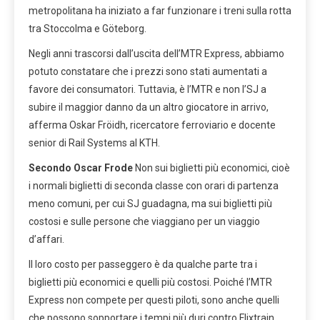
metropolitana ha iniziato a far funzionare i treni sulla rotta
tra Stoccolma e Göteborg.
Negli anni trascorsi dall’uscita dell’MTR Express, abbiamo
potuto constatare che i prezzi sono stati aumentati a
favore dei consumatori. Tuttavia, è l’MTR e non l’SJ a
subire il maggior danno da un altro giocatore in arrivo,
afferma Oskar Fröidh, ricercatore ferroviario e docente
senior di Rail Systems al KTH.
Secondo Oscar Frode
Non sui biglietti più economici, cioè
i normali biglietti di seconda classe con orari di partenza
meno comuni, per cui SJ guadagna, ma sui biglietti più
costosi e sulle persone che viaggiano per un viaggio
d’affari.
Il loro costo per passeggero è da qualche parte tra i
biglietti più economici e quelli più costosi. Poiché l’MTR
Express non compete per questi piloti, sono anche quelli
che possono sopportare i tempi più duri contro Flixtrain.