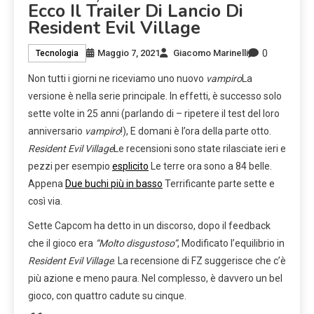
Ecco Il Trailer Di Lancio Di
Resident Evil Village
0
Maggio 7, 2021
Giacomo Marinelli
Tecnologia
Non tutti i giorni ne riceviamo uno nuovo
vampiro
La
versione è nella serie principale. In effetti, è successo solo
sette volte in 25 anni (parlando di – ripetere il test del loro
anniversario
vampiro
!), E domani è l’ora della parte otto.
Resident Evil Village
Le recensioni sono state rilasciate ieri e
pezzi per esempio
esplicito
Le terre ora sono a 84 belle.
Appena
Due buchi più in basso
Terrificante parte sette e
così via.
Sette Capcom ha detto in un discorso, dopo il feedback
che il gioco era
“Molto disgustoso”
, Modificato l’equilibrio in
Resident Evil Village
. La recensione di FZ suggerisce che c’è
più azione e meno paura. Nel complesso, è davvero un bel
gioco, con quattro cadute su cinque.