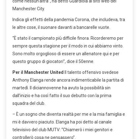
come nessun’altra”, ha detto Guardiola al sito web del
Manchester City.
Indica gli effetti della pandemia Corona, che includeva, tra
le altre cose, il suonare davanti a bancarelle vuote.
“È stato il campionato più difficile finora. Ricorderemo per
sempre questa stagione per il modo in cui abbiamo vinto.
Sono molto orgoglioso di essere un allenatore qui e per
questo gruppo di giocatori”, dice il 50enne.
Per il Manchester United
Il talento offensivo svedese
Anthony Elanga rende ancora indimenticabile la partita di
martedì. Il diciannovenne ha avuto la possibilità sin
dall’inizio e ha così fatto il suo debutto con la prima
squadra del club.
– È un sogno che diventa realtà per me e la mia famiglia e
mi è davvero piaciuto. Elanga ha poi detto al canale
televisivo del club MUTV: “Chiamerò i miei genitori e
controllerò cosa ne pensassero”.