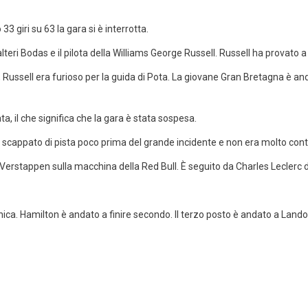
 33 giri su 63 la gara si è interrotta.
eri Bodas e il pilota della Williams George Russell. Russell ha provato a s
a, Russell era furioso per la guida di Pota. La giovane Gran Bretagna è 
ta, il che significa che la gara è stata sospesa.
scappato di pista poco prima del grande incidente e non era molto cont
 Verstappen sulla macchina della Red Bull. È seguito da Charles Leclerc d
ica. Hamilton è andato a finire secondo. Il terzo posto è andato a Lando 