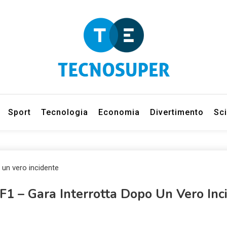
eleziona gli argomenti di cui vuoi saperne di più
net
Sport
Tecnologia
Economia
Divertimento
Sc
F1 – Gara Interrotta Dopo Un Vero Inc