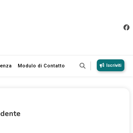
Iscriviti
ienza
Modulo di Contatto
idente