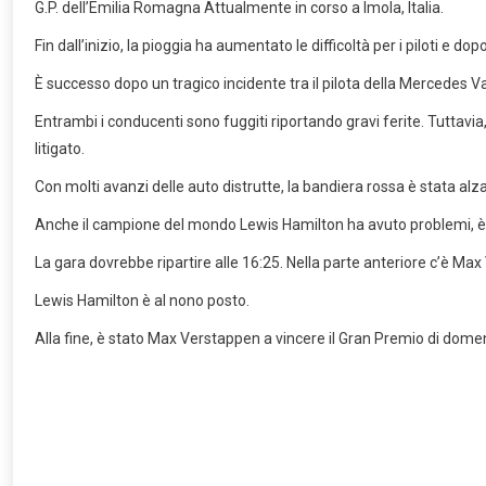
G.P. dell’Emilia Romagna Attualmente in corso a Imola, Italia.
Fin dall’inizio, la pioggia ha aumentato le difficoltà per i piloti e dopo
È successo dopo un tragico incidente tra il pilota della Mercedes Valt
Entrambi i conducenti sono fuggiti riportando gravi ferite. Tuttavi
litigato.
Con molti avanzi delle auto distrutte, la bandiera rossa è stata alza
Anche il campione del mondo Lewis Hamilton ha avuto problemi, è 
La gara dovrebbe ripartire alle 16:25. Nella parte anteriore c’è Max
Lewis Hamilton è al nono posto.
Alla fine, è stato Max Verstappen a vincere il Gran Premio di domen