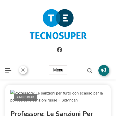
Informazioni sull'Italia. Seleziona gli argomenti di cui vuoi
TecnoSuper.net
saperne di più
Menu
4 MINS READ
Professore: Le Sanzioni Per