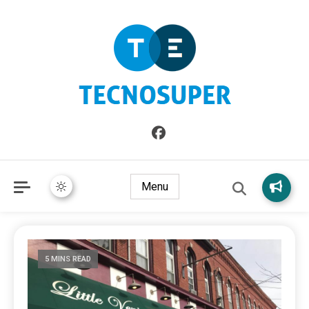
Informazioni sull'Italia. Seleziona gli argomenti di cui vuoi
TecnoSuper.net
saperne di più
Menu
5 MINS READ