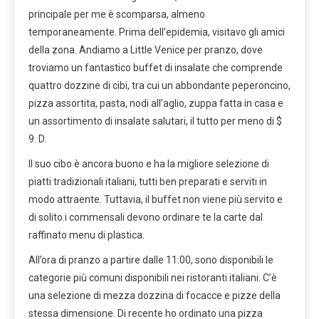
principale per me è scomparsa, almeno
temporaneamente. Prima dell’epidemia, visitavo gli amici
della zona. Andiamo a Little Venice per pranzo, dove
troviamo un fantastico buffet di insalate che comprende
quattro dozzine di cibi, tra cui un abbondante peperoncino,
pizza assortita, pasta, nodi all’aglio, zuppa fatta in casa e
un assortimento di insalate salutari, il tutto per meno di $
9. D.
Il suo cibo è ancora buono e ha la migliore selezione di
piatti tradizionali italiani, tutti ben preparati e serviti in
modo attraente. Tuttavia, il buffet non viene più servito e
di solito i commensali devono ordinare te la carte dal
raffinato menu di plastica.
All’ora di pranzo a partire dalle 11:00, sono disponibili le
categorie più comuni disponibili nei ristoranti italiani. C’è
una selezione di mezza dozzina di focacce e pizze della
stessa dimensione. Di recente ho ordinato una pizza