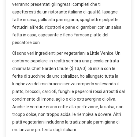
verranno presentati gli ingressi completi che ti
aspetteresti da un ristorante italiano di qualità: lasagne
fatte in casa, pollo alla parmigiana, spaghetti e polpette,
fettucini alfredo, ricottoni e pane di gamberi con un salsa
fatta in casa, capesante e fieno Famoso piatto del
pescatore con.
Ci sono veri ingredienti per vegetariani a Little Venice. Un
contorno popolare, in realtà sembra una piccola entrata
chiamata Chef Garden Chute ($ 13,90). Si inizia con le
ferite di zucchine da uno spiralizer, ho allungato tutta la
lunghezza del mio braccio senza romperlo sollevando il
piatto, broccoli, carciofi, funghi e peperoni rossi arrostiti dal
condimento di limone, aglio e olio extravergine di oliva.
Anche le verdure erano cotte alla perfezione, la salsa, non
troppo dolce, non troppo acida, le riempiva a dovere. Altri
piatti vegetariani includono la tradizionale parmigiana di
melanzane preferita dagli italiani.