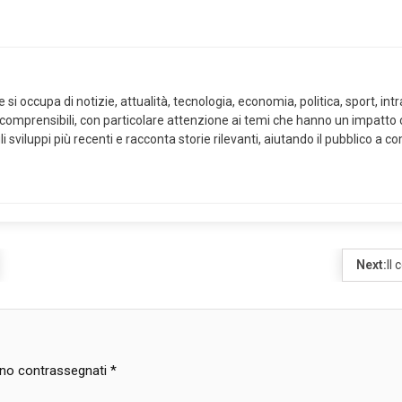
i occupa di notizie, attualità, tecnologia, economia, politica, sport, intra
 comprensibili, con particolare attenzione ai temi che hanno un impatto co
i sviluppi più recenti e racconta storie rilevanti, aiutando il pubblico a
Next:
Il
sono contrassegnati
*