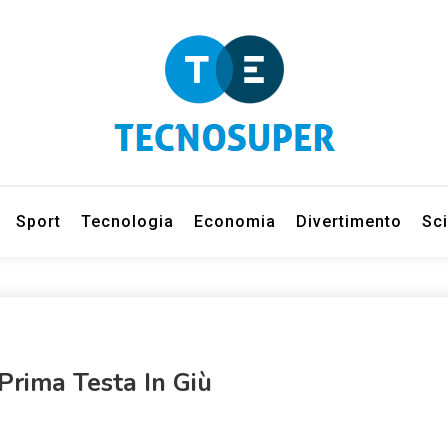
eleziona gli argomenti di cui vuoi saperne di più
net
Sport
Tecnologia
Economia
Divertimento
Sc
 Prima Testa In Giù