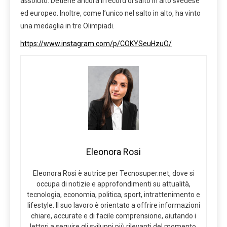
assoluto. Detiene ancora il record di salto in alto svedese
ed europeo. Inoltre, come l’unico nel salto in alto, ha vinto
una medaglia in tre Olimpiadi.
https://www.instagram.com/p/COKYSeuHzuO/
Eleonora Rosi
Eleonora Rosi è autrice per Tecnosuper.net, dove si
occupa di notizie e approfondimenti su attualità,
tecnologia, economia, politica, sport, intrattenimento e
lifestyle. Il suo lavoro è orientato a offrire informazioni
chiare, accurate e di facile comprensione, aiutando i
lettori a seguire gli sviluppi più rilevanti del momento.