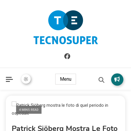
Informazioni sull'Italia. Seleziona gli argomenti di cui vuoi
TecnoSuper.net
saperne di più
Menu
4 MINS READ
Patrick Sjöberg Mostra Le Foto