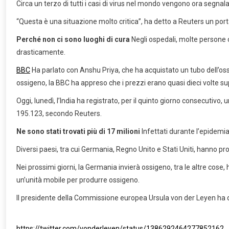
Circa un terzo di tutti i casi di virus nel mondo vengono ora segnala
“Questa è una situazione molto critica”, ha detto a Reuters un port
Perché non ci sono luoghi di cura
Negli ospedali, molte persone 
drasticamente.
BBC
Ha parlato con Anshu Priya, che ha acquistato un tubo dell’oss
ossigeno, la BBC ha appreso che i prezzi erano quasi dieci volte su
Oggi, lunedì, l’India ha registrato, per il quinto giorno consecutivo
195.123, secondo Reuters.
Ne sono stati trovati più di 17 milioni
Infettati durante l’epidemia
Diversi paesi, tra cui Germania, Regno Unito e Stati Uniti, hanno 
Nei prossimi giorni, la Germania invierà ossigeno, tra le altre cose, 
un’unità mobile per produrre ossigeno.
Il presidente della Commissione europea Ursula von der Leyen ha di
https://twitter.com/vonderleyen/status/1386292464277852162