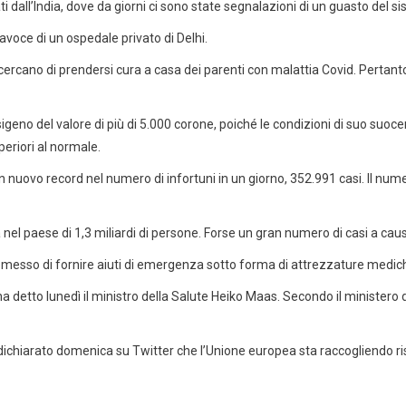
ti dall’India, dove da giorni ci sono state segnalazioni di un guasto del s
avoce di un ospedale privato di Delhi.
cercano di prendersi cura a casa dei parenti con malattia Covid. Pertant
igeno del valore di più di 5.000 corone, poiché le condizioni di suo suo
periori al normale.
, un nuovo record nel numero di infortuni in un giorno, 352.991 casi. Il nu
 nel paese di 1,3 miliardi di persone. Forse un gran numero di casi a causa
promesso di fornire aiuti di emergenza sotto forma di attrezzature medic
ha detto lunedì il ministro della Salute Heiko Maas. Secondo il ministero d
chiarato domenica su Twitter che l’Unione europea sta raccogliendo riso