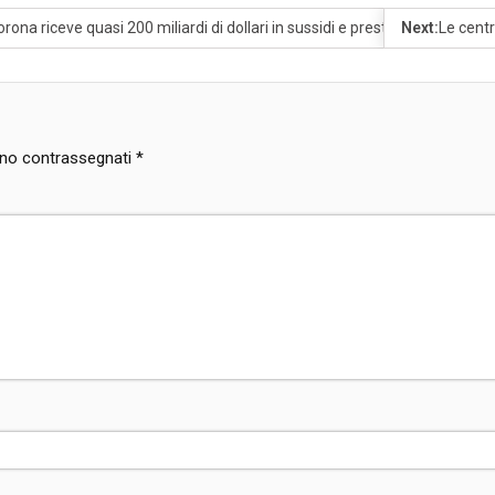
rona riceve quasi 200 miliardi di dollari in sussidi e prestiti attraverso i
Next:
Le centr
sono contrassegnati
*