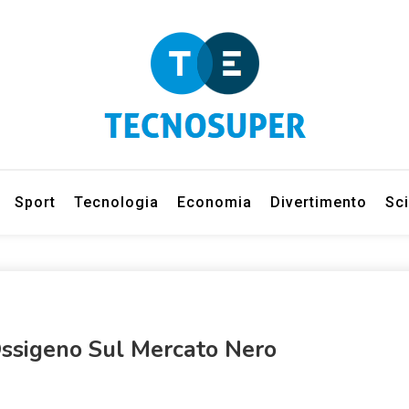
eleziona gli argomenti di cui vuoi saperne di più
net
Sport
Tecnologia
Economia
Divertimento
Sc
 Ossigeno Sul Mercato Nero