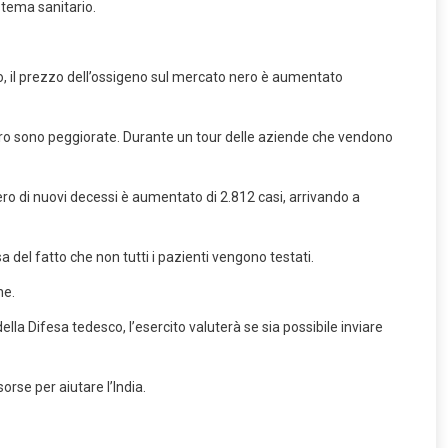
istema sanitario.
o, il prezzo dell’ossigeno sul mercato nero è aumentato
cero sono peggiorate. Durante un tour delle aziende che vendono
mero di nuovi decessi è aumentato di 2.812 casi, arrivando a
 del fatto che non tutti i pazienti vengono testati.
he.
ella Difesa tedesco, l’esercito valuterà se sia possibile inviare
rse per aiutare l’India.