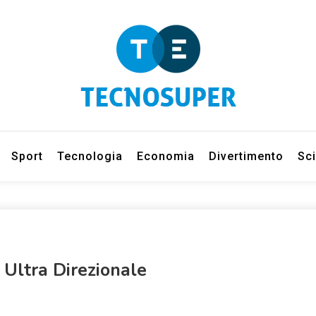
eleziona gli argomenti di cui vuoi saperne di più
net
Sport
Tecnologia
Economia
Divertimento
Sc
Ultra Direzionale