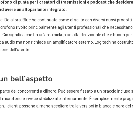
fono di punta per i creatori di trasmissioni e podcast che desidera
d avere un altoparlante integrato.
e. Da allora, Blue ha continuato come al solito con diversi nuovi prodott
ofono rivolto principalmente agli utenti professionali che necessitano d
iò significa che ha un’area pickup ad alta direzionale che è buona per i
eda audio ma non richiede un amplificatore esterno. Logitech ha costru
ione dell’utente.
un bell’aspetto
rte dei concorrenti a cilindro. Può essere fissato a un braccio incluso s
 il microfono è invece stabilizzato internamente. È semplicemente pro
, i clienti possono almeno scegliere tra le versioni in bianco e nero del