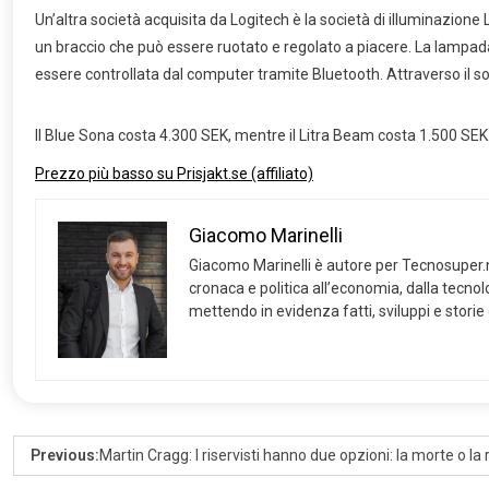
Un’altra società acquisita da Logitech è la società di illuminazion
un braccio che può essere ruotato e regolato a piacere. La lampad
essere controllata dal computer tramite Bluetooth. Attraverso il s
Il Blue Sona costa 4.300 SEK, mentre il Litra Beam costa 1.500 SEK.
Prezzo più basso su Prisjakt.se (affiliato)
Giacomo Marinelli
Giacomo Marinelli è autore per Tecnosuper.net
cronaca e politica all’economia, dalla tecnolog
mettendo in evidenza fatti, sviluppi e storie
Previous:
Martin Cragg: I riservisti hanno due opzioni: la morte o la