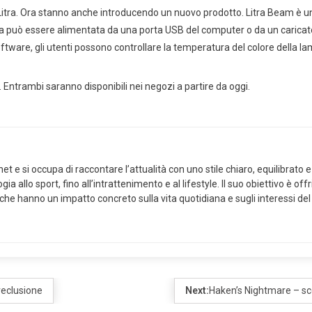
e Litra. Ora stanno anche introducendo un nuovo prodotto. Litra Beam è u
a può essere alimentata da una porta USB del computer o da un caricato
oftware, gli utenti possono controllare la temperatura del colore della 
 Entrambi saranno disponibili nei negozi a partire da oggi.
 e si occupa di raccontare l’attualità con uno stile chiaro, equilibrato e 
ia allo sport, fino all’intrattenimento e al lifestyle. Il suo obiettivo è of
 che hanno un impatto concreto sulla vita quotidiana e sugli interessi del
 reclusione
Next:
Haken’s Nightmare – sco