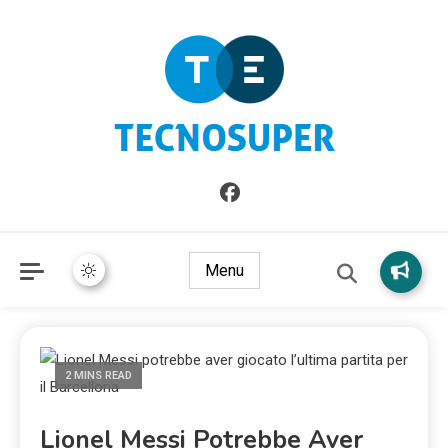
Informazioni sull'Italia. Seleziona gli argomenti di cui vuoi
TecnoSuper.net
saperne di più
Menu
2 MINS READ
Lionel Messi Potrebbe Aver