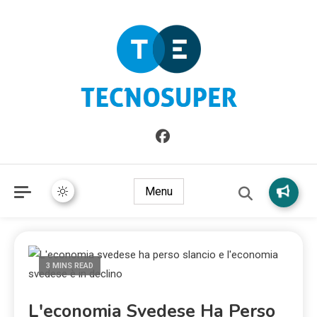
Informazioni sull'Italia. Seleziona gli argomenti di cui vuoi
TecnoSuper.net
saperne di più
Menu
3 MINS READ
L'economia Svedese Ha Perso