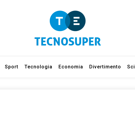
eleziona gli argomenti di cui vuoi saperne di più
net
Sport
Tecnologia
Economia
Divertimento
Sc