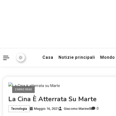
Informazioni sull'Italia. S
TecnoSuper.
Casa
Notizie principali
Mondo
2 MINS READ
La Cina È Atterrata Su Marte
0
Maggio 16, 2021
Giacomo Marinelli
Tecnologia