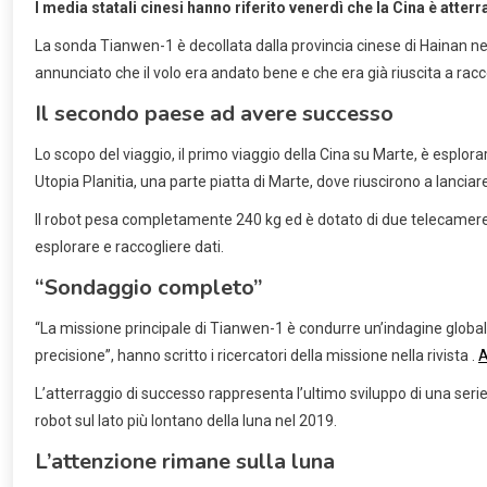
I media statali cinesi hanno riferito venerdì che la Cina è atte
La sonda Tianwen-1 è decollata dalla provincia cinese di Hainan nel
annunciato che il volo era andato bene e che era già riuscita a racc
Il secondo paese ad avere successo
Lo scopo del viaggio, il primo viaggio della Cina su Marte, è esplorar
Utopia Planitia, una parte piatta di Marte, dove riuscirono a lanciar
Il robot pesa completamente 240 kg ed è dotato di due telecamere,
esplorare e raccogliere dati.
“Sondaggio completo”
“La missione principale di Tianwen-1 è condurre un’indagine globale
precisione”, hanno scritto i ricercatori della missione nella rivista .
A
L’atterraggio di successo rappresenta l’ultimo sviluppo di una serie
robot sul lato più lontano della luna nel 2019.
L’attenzione rimane sulla luna