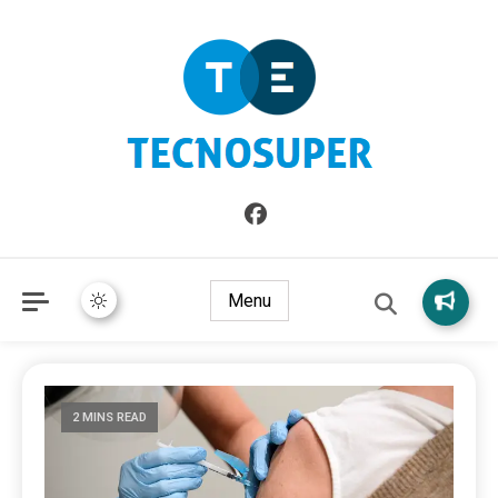
Informazioni sull'Italia. Seleziona gli argomenti di cui vuoi
TecnoSuper.net
saperne di più
Menu
2 MINS READ