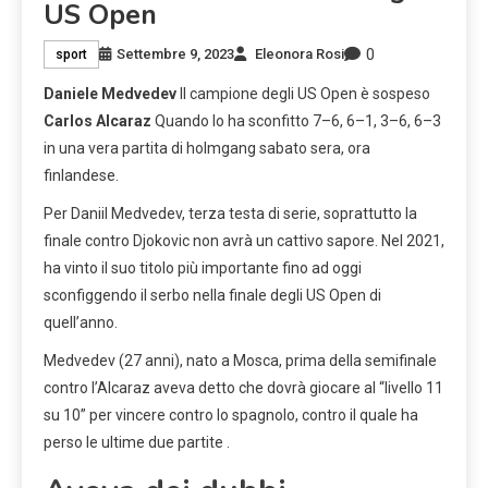
US Open
0
Settembre 9, 2023
Eleonora Rosi
sport
Daniele Medvedev
Il campione degli US Open è sospeso
Carlos Alcaraz
Quando lo ha sconfitto 7–6, 6–1, 3–6, 6–3
in una vera partita di holmgang sabato sera, ora
finlandese.
Per Daniil Medvedev, terza testa di serie, soprattutto la
finale contro Djokovic non avrà un cattivo sapore. Nel 2021,
ha vinto il suo titolo più importante fino ad oggi
sconfiggendo il serbo nella finale degli US Open di
quell’anno.
Medvedev (27 anni), nato a Mosca, prima della semifinale
contro l’Alcaraz aveva detto che dovrà giocare al “livello 11
su 10” per vincere contro lo spagnolo, contro il quale ha
perso le ultime due partite .