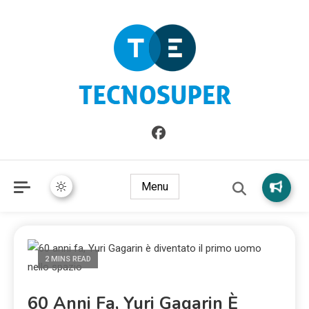
Informazioni sull'Italia. Seleziona gli argomenti di cui vuoi
TecnoSuper.net
saperne di più
Menu
2 MINS READ
60 Anni Fa, Yuri Gagarin È