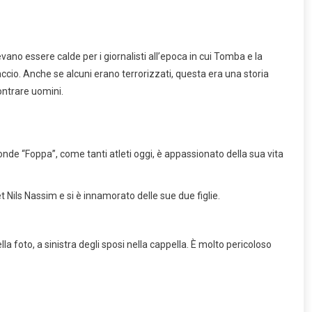
vano essere calde per i giornalisti all’epoca in cui Tomba e la
accio. Anche se alcuni erano terrorizzati, questa era una storia
ontrare uomini.
ronde “Foppa”, come tanti atleti oggi, è appassionato della sua vita
et Nils Nassim e si è innamorato delle sue due figlie.
oto, a sinistra degli sposi nella cappella. È molto pericoloso