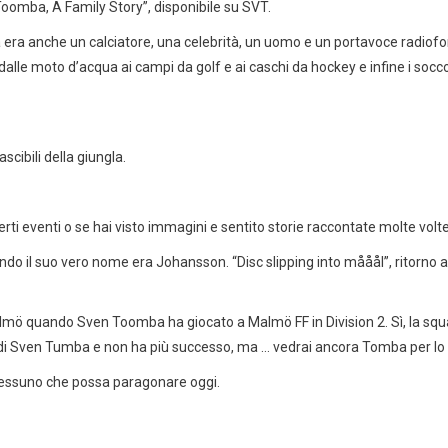
oomba, A Family Story”, disponibile su SVT.
 era anche un calciatore, una celebrità, un uomo e un portavoce radiofoni
 dalle moto d’acqua ai campi da golf e ai caschi da hockey e infine i socco
cibili della giungla.
rti eventi o se hai visto immagini e sentito storie raccontate molte volte
uando il suo vero nome era Johansson. “Disc slipping into mååål”, ritorn
almö quando Sven Toomba ha giocato a Malmö FF in Division 2. Sì, la sq
ey di Sven Tumba e non ha più successo, ma … vedrai ancora Tomba per l
nessuno che possa paragonare oggi.