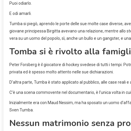
Puoi odiarlo.
E odi amarli.
Tumba si piegò, aprendo le porte delle sue molte case diverse, aveva 
giovane principessa Birgitta avevano una relazione, mentre allo stes
vera su un uomo del popolo, sì, anche un bullo e un gangster, e u
Tomba si è rivolto alla famigli
Peter Forsberg è il giocatore di hockey svedese di tutti i tempi. Po
privata ed è spesso molto attento nelle sue dichiarazioni.
D’altra parte, Tumba è stato applicato al pubblico, alle case reali e 
C’è una scena commovente nel documentario, è l’unica volta in cu
Inizialmente era con Maud Nessim, ma ha sposato un uomo d’affari 
Sven Tumba.
Nessun matrimonio senza pro