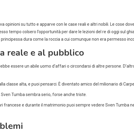
opinioni su tutto e apparve con le case reali e altri nobili. Le cose dove
so tempo colsero l’opportunità per dare le lezioni del re di oggi sul ghi
na principessa dura come la roccia a cui comunque non era permesso inc
a reale e al pubblico
trebbe essere un abile uomo d’affari o circondarsi di altre persone. D’alt
alla classe alta, e puoi pensarci. È diventato amico del milionario di Carp
i Sven Tumba sembra serio, forse anche triste.
francese e durante il matrimonio puoi sempre vedere Sven Tumba nella f
blemi