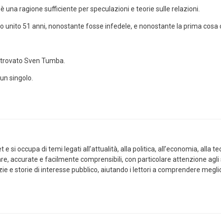
è una ragione sufficiente per speculazioni e teorie sulle relazioni.
ito 51 anni, nonostante fosse infedele, e nonostante la prima cosa che
i trovato Sven Tumba.
un singolo.
i occupa di temi legati all’attualità, alla politica, all’economia, alla tecno
hiare, accurate e facilmente comprensibili, con particolare attenzione agl
izie e storie di interesse pubblico, aiutando i lettori a comprendere megli