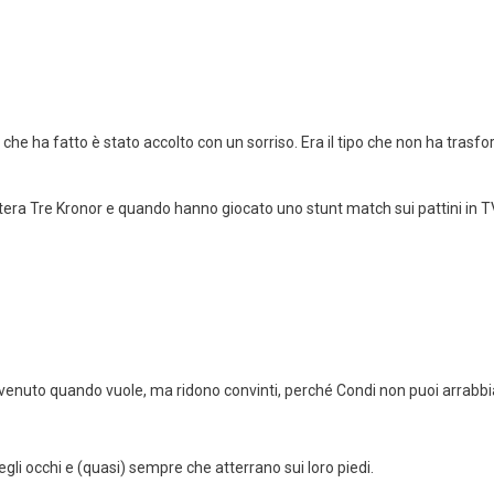
ò che ha fatto è stato accolto con un sorriso. Era il tipo che non ha tras
tera Tre Kronor e quando hanno giocato uno stunt match sui pattini in TV
venuto quando vuole, ma ridono convinti, perché Condi non puoi arrabbia
negli occhi e (quasi) sempre che atterrano sui loro piedi.