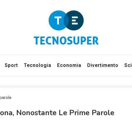
eleziona gli argomenti di cui vuoi saperne di più
net
Sport
Tecnologia
Economia
Divertimento
Sc
na, Nonostante Le Prime Parole