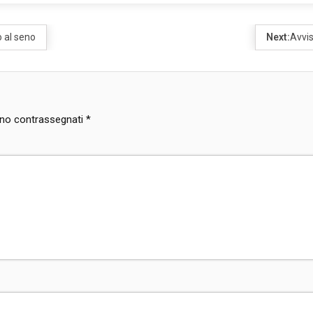
 al seno
Next:
Avvis
sono contrassegnati
*