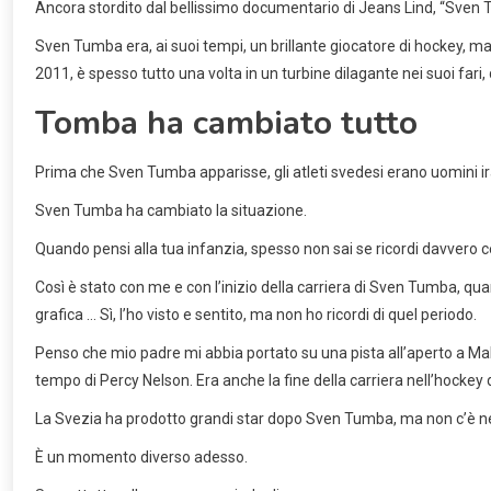
Ancora stordito dal bellissimo documentario di Jeans Lind, “Sven T
Sven Tumba era, ai suoi tempi, un brillante giocatore di hockey, ma
2011, è spesso tutto una volta in un turbine dilagante nei suoi fari,
Tomba ha cambiato tutto
Prima che Sven Tumba apparisse, gli atleti svedesi erano uomini iras
Sven Tumba ha cambiato la situazione.
Quando pensi alla tua infanzia, spesso non sai se ricordi davvero ce
Così è stato con me e con l’inizio della carriera di Sven Tumba, q
grafica … Sì, l’ho visto e sentito, ma non ho ricordi di quel periodo.
Penso che mio padre mi abbia portato su una pista all’aperto a M
tempo di Percy Nelson. Era anche la fine della carriera nell’hock
La Svezia ha prodotto grandi star dopo Sven Tumba, ma non c’è 
È un momento diverso adesso.