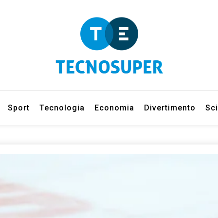
eleziona gli argomenti di cui vuoi saperne di più
net
Sport
Tecnologia
Economia
Divertimento
Sc