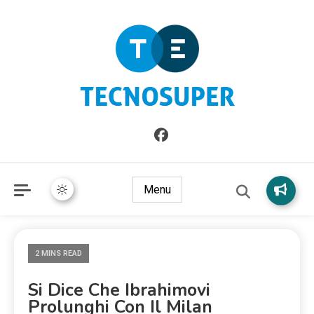
Informazioni sull'Italia. Seleziona gli argomenti di cui vuoi
TecnoSuper.net
saperne di più
Menu
2 MINS READ
Si Dice Che Ibrahimovi
Prolunghi Con Il Milan