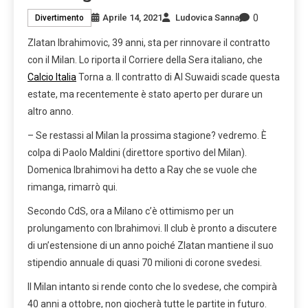
0
Aprile 14, 2021
Ludovica Sanna
Divertimento
Zlatan Ibrahimovic, 39 anni, sta per rinnovare il contratto
con il Milan. Lo riporta il Corriere della Sera italiano, che
Calcio Italia
Torna a. Il contratto di Al Suwaidi scade questa
estate, ma recentemente è stato aperto per durare un
altro anno.
– Se restassi al Milan la prossima stagione? vedremo. È
colpa di Paolo Maldini (direttore sportivo del Milan).
Domenica Ibrahimovi ha detto a Ray che se vuole che
rimanga, rimarrò qui.
Secondo CdS, ora a Milano c’è ottimismo per un
prolungamento con Ibrahimovi. Il club è pronto a discutere
di un’estensione di un anno poiché Zlatan mantiene il suo
stipendio annuale di quasi 70 milioni di corone svedesi.
Il Milan intanto si rende conto che lo svedese, che compirà
40 anni a ottobre, non giocherà tutte le partite in futuro.