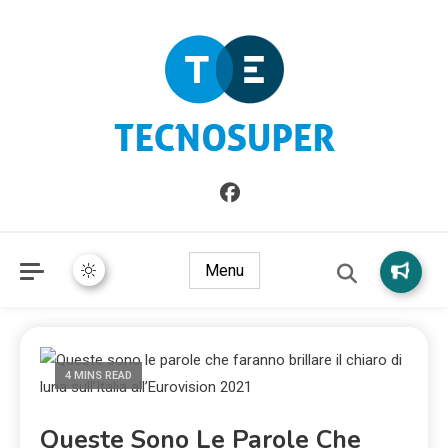
Informazioni sull'Italia. Seleziona gli argomenti di cui vuoi
TecnoSuper.net
saperne di più
Menu
4 MINS READ
Queste Sono Le Parole Che