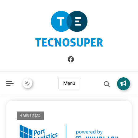
Informazioni sull'Italia. Seleziona gli argomenti di cui vuoi
TecnoSuper.net
saperne di più
Menu
4 MINS READ