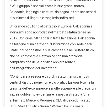
Un’azienda italiana di vendita al dettaglio multimarca. PLG
/ WL Il gruppo è specializzato in due grandi marchi,
Caledonia, leggings e costumi da bagno, e fornisce servizi
al business di lingerie e maglieria Indimismi.
Un grande equilibrio al dettaglio in
Europa
, Calcedonia e
Indimismi sono approdati nel mercato statunitense nel
2017. Con quasi 50 negozi in tutta la nazione, Calcedonia
ha bisogno di un partner di distribuzione con sede negli
Stati Uniti per gestire la sua crescita sia nel settore fisico
che nel commercio elettronico con una profonda
comprensione della logistica onnipresente e
dell’integrazione dell’inventario:
“Continuare a eseguire gli ordini statunitensi dai nostri
centri di distribuzione non è più pratico
Europa
. Poiché la
crescita dell’e-commerce è molto superiore alle previsioni
iniziali, dobbiamo evidenziare la nostra strategia “, ha
affermato
Marcello Veronese
, CEO di Calcedonia
stati
Uniti
. “Port Logistics Group / Wiplash ha una vasta