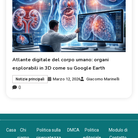
Atlante digitale del corpo umano: organi
esplorabili in 3D come su Google Earth
Marzo 12, 2026
Giacomo Marinelli
Notizie principali
0
Casa
Chi
Politica sulla
DMCA
Politica
Modulo di
siamo
riservatezza
editoriale
Contatto