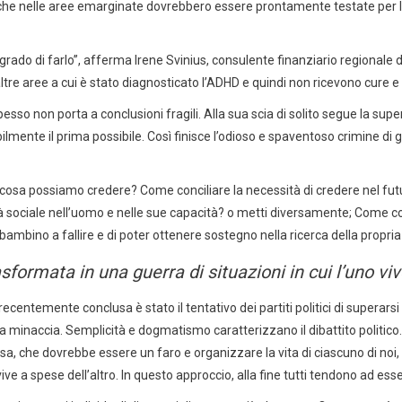
che nelle aree emarginate dovrebbero essere prontamente testate per l’A
in grado di farlo”, afferma Irene Svinius, consulente finanziario regional
altre aree a cui è stato diagnosticato l’ADHD e quindi non ricevono cure 
o non porta a conclusioni fragili. Alla sua scia di solito segue la superfi
ilmente il prima possibile. Così finisce l’odioso e spaventoso crimine 
cosa possiamo credere? Come conciliare la necessità di credere nel futur
à sociale nell’uomo e nelle sue capacità? o metti diversamente; Come cont
 bambino a fallire e di poter ottenere sostegno nella ricerca della propri
formata in una guerra di situazioni in cui l’uno vive
entemente conclusa è stato il tentativo dei partiti politici di superars
 minaccia. Semplicità e dogmatismo caratterizzano il dibattito politico.
tosa, che dovrebbe essere un faro e organizzare la vita di ciascuno di noi
ive a spese dell’altro. In questo approccio, alla fine tutti tendono ad ess