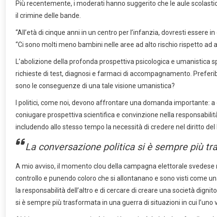
Più recentemente, i moderati hanno suggerito che le aule scolasti
il crimine delle bande.
“All’età di cinque anni in un centro per l’infanzia, dovresti essere 
“Ci sono molti meno bambini nelle aree ad alto rischio rispetto ad 
L’abolizione della profonda prospettiva psicologica e umanistica spess
richieste di test, diagnosi e farmaci di accompagnamento. Preferib
sono le conseguenze di una tale visione umanistica?
I politici, come noi, devono affrontare una domanda importante: a 
coniugare prospettiva scientifica e convinzione nella responsabilit
includendo allo stesso tempo la necessità di credere nel diritto del
La conversazione politica si è sempre più tras
A mio avviso, il momento clou della campagna elettorale svedese rec
controllo e punendo coloro che si allontanano e sono visti come una
la responsabilità dell’altro e di cercare di creare una società digni
si è sempre più trasformata in una guerra di situazioni in cui l’uno v