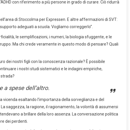
DHD con riferimento a più persone in grado di curare. Ciò ridurrà
e dell’area di Stoccolma per Expressen. E altre affermazioni di SVT:
e supporto adeguati a scuola. Vogliamo correggerlo”.
cialità, le semplificazioni, i numeri, la biologia sfuggente, e le
di gruppo. Ma chi crede veramente in questo modo di pensare? Quali
o dei nostri figli con la conoscenza razionale? È possibile
inuare i nostri studi sistematici e le indagini empiriche,
a strada?
 a spese dell’altro.
i a vicenda esaltando l’importanza della sorveglianza e del
 La saggezza, la ragione, il ragionamento, la volontà di assumersi
, tendevano a brillare della loro assenza. La conversazione politica
ere dei perdenti.