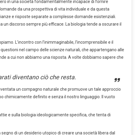
 è vero in una società fondamentalmente incapace di fornire
e domande da una prospettiva di vita individuale e da questa
varianze e risposte separate a complesse domande esistenziali.
 un discorso sempre più efficace. La biologia tende a oscurare il
piamo. L’incontro con l’inimmaginabile, l’incomprensibile e il
e questioni nel campo delle scienze naturali, che appartengano alle
omande a cui non abbiamo una risposta. A volte dobbiamo sapere che
arati diventano ciò che resta.
 è diventata un compagno naturale che promuove un tale approccio
po chimicamente definito e senza il nostro linguaggio. Il vuoto
ttie e sulla biologia ideologicamente specifica, che tenta di
n segno di un desiderio utopico di creare una società libera dal