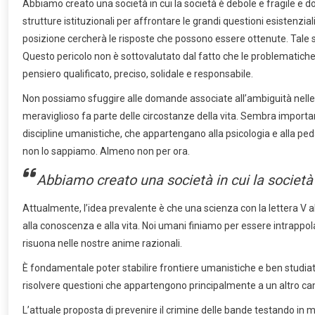
Abbiamo creato una società in cui la società è debole e fragile e d
strutture istituzionali per affrontare le grandi questioni esistenz
posizione cercherà le risposte che possono essere ottenute. Tale s
Questo pericolo non è sottovalutato dal fatto che le problematiche
pensiero qualificato, preciso, solidale e responsabile.
Non possiamo sfuggire alle domande associate all’ambiguità nelle nos
meraviglioso fa parte delle circostanze della vita. Sembra importan
discipline umanistiche, che appartengano alla psicologia e alla pe
non lo sappiamo. Almeno non per ora.
Abbiamo creato una società in cui la società è
Attualmente, l’idea prevalente è che una scienza con la lettera V 
alla conoscenza e alla vita. Noi umani finiamo per essere intrappola
risuona nelle nostre anime razionali.
È fondamentale poter stabilire frontiere umanistiche e ben studiate 
risolvere questioni che appartengono principalmente a un altro c
L’attuale proposta di prevenire il crimine delle bande testando in ma