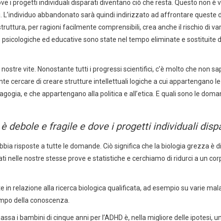
ove i progetti individuali disparati diventano ciò che resta. Questo non
iali. L’individuo abbandonato sarà quindi indirizzato ad affrontare quest
truttura, per ragioni facilmente comprensibili, crea anche il rischio di 
 psicologiche ed educative sono state nel tempo eliminate e sostituite da
tre vite. Nonostante tutti i progressi scientifici, c’è molto che non sap
te cercare di creare strutture intellettuali logiche a cui appartengano l
dagogia, e che appartengano alla politica e all’etica. E quali sono le d
 debole e fragile e dove i progetti individuali disp
abbia risposte a tutte le domande. Ciò significa che la biologia grezza
ti nelle nostre stesse prove e statistiche e cerchiamo di ridurci a un cor
in relazione alla ricerca biologica qualificata, ad esempio su varie mala
ampo della conoscenza.
ssa i bambini di cinque anni per l’ADHD è, nella migliore delle ipotesi, u