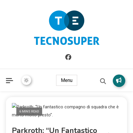
Informazioni sull'Italia. Seleziona gli argomenti di cui vuoi
TecnoSuper.net
saperne di più
Menu
6 MINS READ
Parkroth: “Un Fantastico