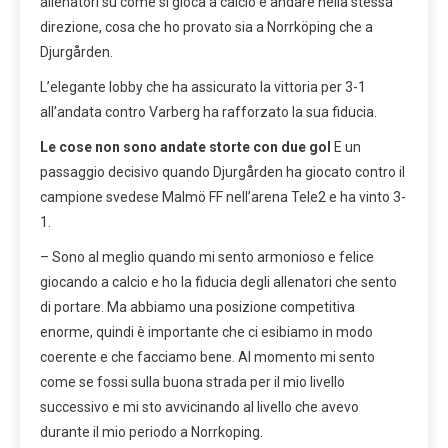
allenatori su come si gioca a calcio e andare nella stessa
direzione, cosa che ho provato sia a Norrköping che a
Djurgården.
L’elegante lobby che ha assicurato la vittoria per 3-1
all’andata contro Varberg ha rafforzato la sua fiducia.
Le cose non sono andate storte con due gol
E un
passaggio decisivo quando Djurgården ha giocato contro il
campione svedese Malmö FF nell’arena Tele2 e ha vinto 3-
1.
– Sono al meglio quando mi sento armonioso e felice
giocando a calcio e ho la fiducia degli allenatori che sento
di portare. Ma abbiamo una posizione competitiva
enorme, quindi è importante che ci esibiamo in modo
coerente e che facciamo bene. Al momento mi sento
come se fossi sulla buona strada per il mio livello
successivo e mi sto avvicinando al livello che avevo
durante il mio periodo a Norrkoping.