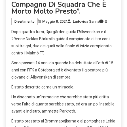
Compagno Di Squadra Che È
Morto Molto Presto”.
0
Maggio 8, 2021
Ludovica Sanna
Divertimento
Dopo quattro turni, Djurgården guida l’Allsvenskan e il
29enne Nicklas Bärkroth guida il campionato di tiro con i
suoi tre gol, due dei quali nella finale di inizio campionato
contro il Malmö FF.
Sono passati 14 anni da quando ha debuttato all’età di 15
anni con l’IFK a Göteborg ed è diventato il giocatore più
giovane di Allsvenskan di sempre.
È stato descritto come un miracolo.
Ho disegnato un’immagine che sarebbe stata più dritta
verso l’alto di quanto sarebbe stato, ed era un po ‘instabile
avanti e indietro, ammette Parkroth.
È stato prestato al Brommapojkarna e al portoghese Leiria