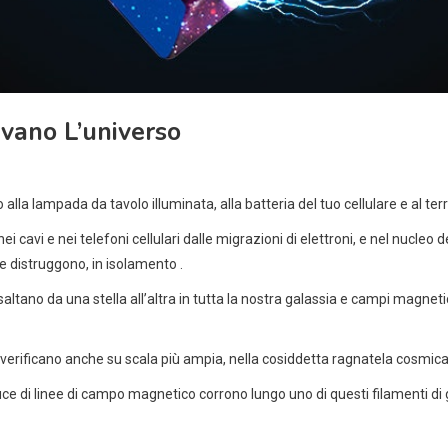
avano L’universo
alla lampada da tavolo illuminata, alla batteria del tuo cellulare e al terre
avi e nei telefoni cellulari dalle migrazioni di elettroni, e nel nucleo del
le distruggono, in isolamento .
altano da una stella all’altra in tutta la nostra galassia e campi magnet
erificano anche su scala più ampia, nella cosiddetta ragnatela cosmica, 
luce di linee di campo magnetico corrono lungo uno di questi filamenti d