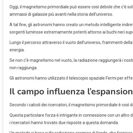
Oggi, il magnetismo primordiale può essere così debole che c’è solo u
ammassi di galassie più avanti nella storia dell’universo.
A tal fine, gli astronomi hanno creato un metodo intelligente indi
sorgenti luminose estremamente potenti attorno ai buchi neri supe
Lungo il percorso attraverso il vuoto dell’universo, frammenti del
energia.
Se non c’è magnetismo nel vuoto, la radiazione raggiungerà i nostr
non raggiunga.
Gli astronomi hanno utilizzato il telescopio spaziale Fermi per effe
Il campo influenza l’espansion
Secondo i calcoli dei ricercatori, il magnetismo primordiale è così
Questa particolare forza è intrigante in connessione con un altro d
i ricercatori hanno trovato due risposte a questa domanda.
Un metodo si basa sulla radiazione cosmica di fondo, che fornisce u