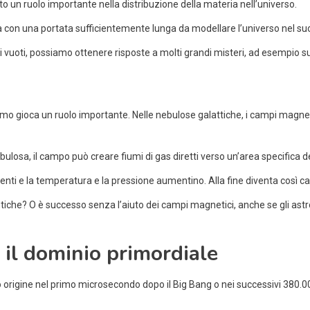
to un ruolo importante nella distribuzione della materia nell’universo.
ta con una portata sufficientemente lunga da modellare l’universo nel su
 vuoti, possiamo ottenere risposte a molti grandi misteri, ad esempio su
etismo gioca un ruolo importante. Nelle nebulose galattiche, i campi magn
osa, il campo può creare fiumi di gas diretti verso un’area specifica d
nti e la temperatura e la pressione aumentino. Alla fine diventa così cald
ntiche? O è successo senza l’aiuto dei campi magnetici, anche se gli a
il dominio primordiale
 origine nel primo microsecondo dopo il Big Bang o nei successivi 380.0