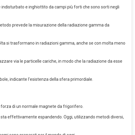
indisturbato e inghiottito da campi più forti che sono sorti negli
 Il metodo prevede la misurazione della radiazione gamma da
o volta si trasformano in radiazioni gamma, anche se con molta meno
zare via le particelle cariche, in modo che la radiazione da esse
ole, indicante l’esistenza della sfera primordiale.
a forza di un normale magnete da frigorifero.
 si sta effettivamente espandendo. Oggi, utilizzando metodi diversi,
nomi sono preparati per il mondo di oggi.