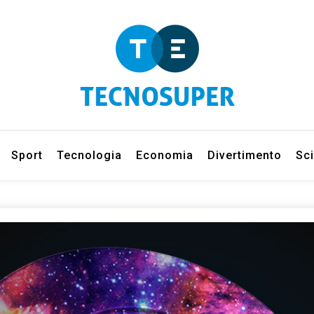
eleziona gli argomenti di cui vuoi saperne di più
net
Sport
Tecnologia
Economia
Divertimento
Sc