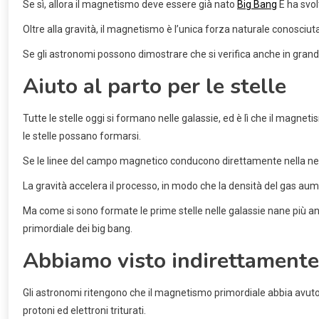
Se sì, allora il magnetismo deve essere già nato
Big Bang
E ha svol
Oltre alla gravità, il magnetismo è l’unica forza naturale conosciu
Se gli astronomi possono dimostrare che si verifica anche in grandi
Aiuto al parto per le stelle
Tutte le stelle oggi si formano nelle galassie, ed è lì che il magn
le stelle possano formarsi.
Se le linee del campo magnetico conducono direttamente nella nebul
La gravità accelera il processo, in modo che la densità del gas aume
Ma come si sono formate le prime stelle nelle galassie nane più a
primordiale dei big bang.
Abbiamo visto indirettamente 
Gli astronomi ritengono che il magnetismo primordiale abbia avuto
protoni ed elettroni triturati.