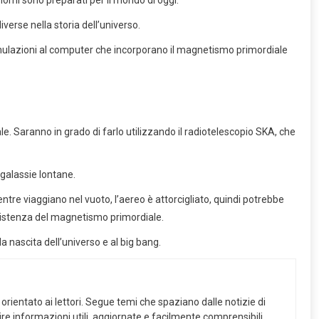
erse nella storia dell’universo.
simulazioni al computer che incorporano il magnetismo primordiale
 Saranno in grado di farlo utilizzando il radiotelescopio SKA, che
 galassie lontane.
re viaggiano nel vuoto, l’aereo è attorcigliato, quindi potrebbe
’esistenza del magnetismo primordiale.
 nascita dell’universo e al big bang.
orientato ai lettori. Segue temi che spaziano dalle notizie di
frire informazioni utili, aggiornate e facilmente comprensibili,