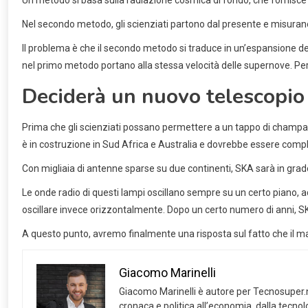
Nel secondo metodo, gli scienziati partono dal presente e misurano
Il problema è che il secondo metodo si traduce in un’espansione d
nel primo metodo portano alla stessa velocità delle supernove. Per
Deciderà un nuovo telescopio
Prima che gli scienziati possano permettere a un tappo di champag
è in costruzione in Sud Africa e Australia e dovrebbe essere comp
Con migliaia di antenne sparse su due continenti, SKA sarà in grad
Le onde radio di questi lampi oscillano sempre su un certo piano, 
oscillare invece orizzontalmente. Dopo un certo numero di anni, SK
A questo punto, avremo finalmente una risposta sul fatto che il ma
Giacomo Marinelli
Giacomo Marinelli è autore per Tecnosuper.net
cronaca e politica all’economia, dalla tecnolog