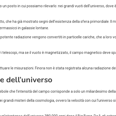
n posto in cui possiamo rilevarlo: nei grandi vuoti dell’universo, dove è 
retto, che ha già mostrato segni dell’esistenza della sfera primordiale.
rmassicci in galassie lontane.
la potente radiazione vengono convertiti in particelle cariche, che a lor
i telescopi, ma se il vuoto è magnetizzato, il campo magnetico deve spaz
ttuare le misurazioni. Finora non è stata registrata alcuna radiazione deb
e dell’universo
 debole che l’intensità del campo corrisponde a solo un miliardesimo dell
ei grandi misteri della cosmologia, ovvero la velocità con cui l’universo
n’istantanea dell’universo 380.000 anni dopo il Big Bang. Da lì, gli astro