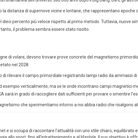
 la distanza di supernove vicine e lontane, che rappresentano epoche div
el dieci percento più veloce rispetto al primo metodo. Tuttavia, nuove 
tanto, il problema sembra essere stato risolto.
ne di volare, devono trovare prove concrete del magnetismo primordiale.
letato nel 2028.
o di rilevare il campo primordiale registrando lampi radio da ammassi di
ad esempio verticalmente, ma se le onde incontrano campi magnetici ment
A sarà in grado di raccogliere dati sufficienti per provare o smentire l
gnetismo che sperimentiamo intorno a noi abbia radici che risalgono alla
 e si occupa di raccontare l’attualità con uno stile chiaro, equilibrato e 
ia allo sport, fino all’intrattenimento e al lifestyle. Il suo obiettivo è of