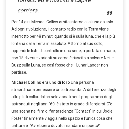
tornato ed è riuscito a capire
com’era.
Per 14 giri, Michael Collins orbita intorno alla luna da solo.
Ad ogni rivoluzione, il contatto radio con la Terra viene
interrotto per 48 minuti quando si è sulla luna, che è la più
lontana dalla Terra in assoluto. Attorno al suo collo,
appendi le liste di controllo in una serie, a portata di mano,
con 18 diverse varianti su come è riuscito a salvare Neil e
Buzz sulla Luna, se così fosse che il Lunar Lander non
partisse.
Michael Collins era uno di loro
Una persona
straordinaria per essere un astronauta. A differenza degli
altri piloti collaudatori selezionati per il programma degli
astronauti negli anni ’60, è stato in grado di forgiarsi. C’è
una scena nel film di fantascienza “Contact” in cui Jodie
Foster finalmente viaggia nello spazio e l’unica cosa che
cattura è: “Avrebbero dovuto mandare un poeta!”