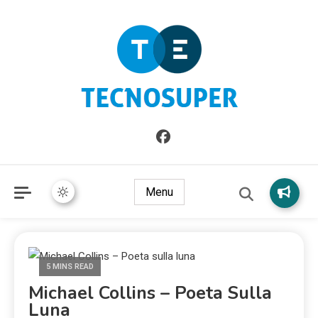
Informazioni sull'Italia. Seleziona gli argomenti di cui vuoi
TecnoSuper.net
saperne di più
Menu
5 MINS READ
Michael Collins – Poeta Sulla
Luna