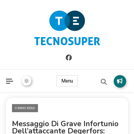
Informazioni sull'Italia. Seleziona gli argomenti di cui vuoi
TecnoSuper.net
saperne di più
Menu
3 MINS READ
Messaggio Di Grave Infortunio
Dell’attaccante Degerfors: