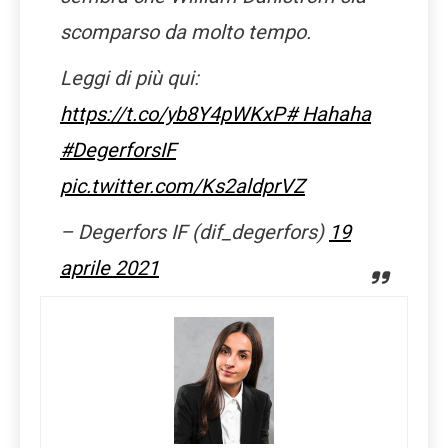
scomparso da molto tempo.
Leggi di più qui:
https://t.co/yb8Y4pWKxP
# Hahaha
#DegerforsIF
pic.twitter.com/Ks2aldprVZ
– Degerfors IF (dif_degerfors)
19
aprile 2021