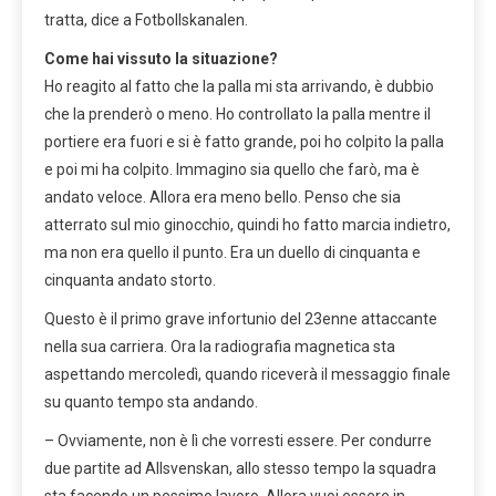
tratta, dice a Fotbollskanalen.
Come hai vissuto la situazione?
Ho reagito al fatto che la palla mi sta arrivando, è dubbio
che la prenderò o meno. Ho controllato la palla mentre il
portiere era fuori e si è fatto grande, poi ho colpito la palla
e poi mi ha colpito. Immagino sia quello che farò, ma è
andato veloce. Allora era meno bello. Penso che sia
atterrato sul mio ginocchio, quindi ho fatto marcia indietro,
ma non era quello il punto. Era un duello di cinquanta e
cinquanta andato storto.
Questo è il primo grave infortunio del 23enne attaccante
nella sua carriera. Ora la radiografia magnetica sta
aspettando mercoledì, quando riceverà il messaggio finale
su quanto tempo sta andando.
– Ovviamente, non è lì che vorresti essere. Per condurre
due partite ad Allsvenskan, allo stesso tempo la squadra
sta facendo un pessimo lavoro. Allora vuoi essere in