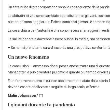
Un’altra nube di preoccupazione sono le conseguenze della pandem
Le abitudini di vita sono cambiate soprattutto tra i giovani, così c
alimentari sono peggiorate. Poiché sono così giovani, è sempre inq
La cosa chiara per l’autorità è che sono necessari maggiori investime
La salute generale dovrebbe essere buona, in media, ma nemmeno 
– Se non ci prendiamo cura di esso da una prospettiva confortante, 
Un nuovo fenomeno
Le conclusioni – ammesso che si possa anche trarre una di queste 
Mansdotter, e può diventare più difficile quanto più tempo ci vorr
È un fenomeno nuovo in cui non abbiamo molto aiuto dalla storia. Do
devono essere analizzate e seguite su larga scala, afferma.
Malin Johansson / TT
I giovani durante la pandemia