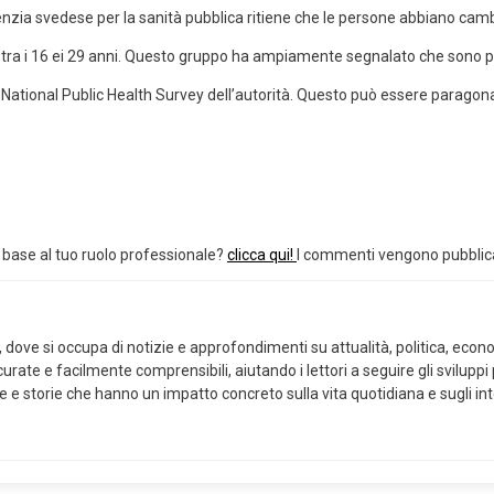
ia svedese per la sanità pubblica ritiene che le persone abbiano cambiato 
a tra i 16 ei 29 anni. Questo gruppo ha ampiamente segnalato che sono 
l National Public Health Survey dell’autorità. Questo può essere paragona
n base al tuo ruolo professionale?
clicca qui!
I commenti vengono pubblicat
ove si occupa di notizie e approfondimenti su attualità, politica, economi
curate e facilmente comprensibili, aiutando i lettori a seguire gli svilup
ze e storie che hanno un impatto concreto sulla vita quotidiana e sugli int