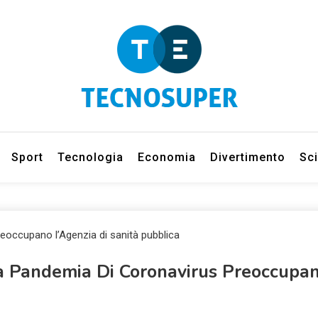
eleziona gli argomenti di cui vuoi saperne di più
net
Sport
Tecnologia
Economia
Divertimento
Sc
a Pandemia Di Coronavirus Preoccupan