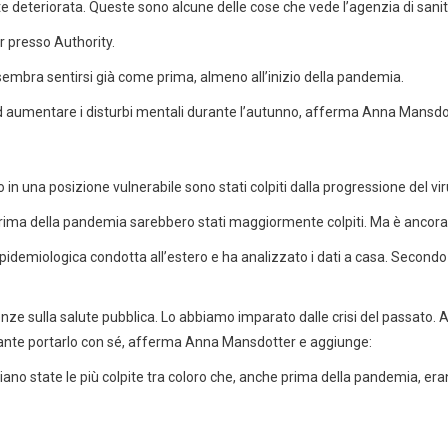
e deteriorata. Queste sono alcune delle cose che vede l’agenzia di sani
r presso Authority.
sembra sentirsi già come prima, almeno all’inizio della pandemia.
ad aumentare i disturbi mentali durante l’autunno, afferma Anna Mansdo
in una posizione vulnerabile sono stati colpiti dalla progressione del vir
 prima della pandemia sarebbero stati maggiormente colpiti. Ma è ancora
idemiologica condotta all’estero e ha analizzato i dati a casa. Secondo l
nze sulla salute pubblica. Lo abbiamo imparato dalle crisi del passato. 
tante portarlo con sé, afferma Anna Mansdotter e aggiunge:
ta siano state le più colpite tra coloro che, anche prima della pandemia, er