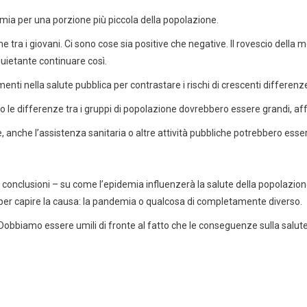
ia per una porzione più piccola della popolazione.
ome tra i giovani. Ci sono cose sia positive che negative. Il rovescio del
uietante continuare così.
nti nella salute pubblica per contrastare i rischi di crescenti differenze
le differenze tra i gruppi di popolazione dovrebbero essere grandi, 
anche l’assistenza sanitaria o altre attività pubbliche potrebbero essere
conclusioni – su come l’epidemia influenzerà la salute della popolazio
à per capire la causa: la pandemia o qualcosa di completamente diverso.
bbiamo essere umili di fronte al fatto che le conseguenze sulla salute p