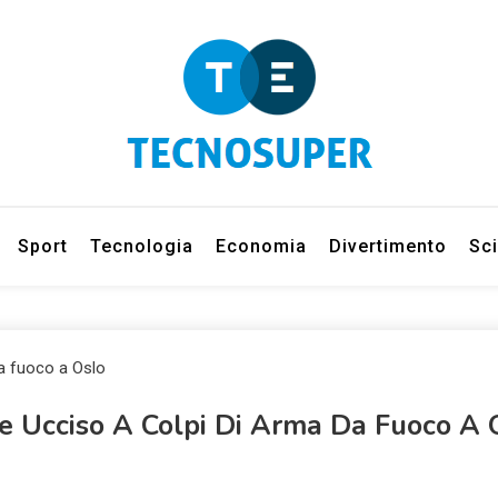
eleziona gli argomenti di cui vuoi saperne di più
net
Sport
Tecnologia
Economia
Divertimento
Sc
e Ucciso A Colpi Di Arma Da Fuoco A 