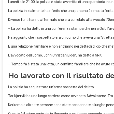
Lunedì alle 21:00, la polizia è stata avvertita di una sparatoria in
La polizia inizialmente ha riferito che una persona è rimasta feri
Diverse fonti hanno affermato che era correlato all’avvocato 70en
– La polizia ha detto in una conferenza stampa che ieri a Oslo l’avv
Ha aggiunto che il sospettato era un uomo che aveva una “stretta r
È una relazione familiare e non entriamo nei dettagli di ciò che me
L’avvocato dell’uomo, John Christian Elden, ha detto a NRK:
– Tempo fa è stata una lotta, un conflitto familiare che ha avuto 
Ho lavorato con il risultato de
La polizia ha sequestrato un’arma sospetta del delitto.
Tor Kjærvik ha una lunga carriera come avvocato Advokatene. Tra le 
Kerkemo e altre tre persone sono state condannate a lunghe pene de
Questo è il primo omicidio in Norvegia quest’anno, secondo i rappo