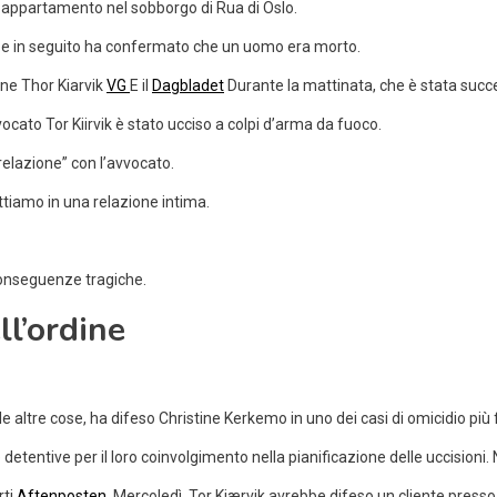
 un appartamento nel sobborgo di Rua di Oslo.
ta e in seguito ha confermato che un uomo era morto.
ne Thor Kiarvik
VG
E il
Dagbladet
Durante la mattinata, che è stata succ
ocato Tor Kiirvik è stato ucciso a colpi d’arma da fuoco.
elazione” con l’avvocato.
ttiamo in una relazione intima.
conseguenze tragiche.
ll’ordine
altre cose, ha difeso Christine Kerkemo in uno dei casi di omicidio più f
tentive per il loro coinvolgimento nella pianificazione delle uccisioni.
rti
Aftenposten.
Mercoledì, Tor Kjærvik avrebbe difeso un cliente presso il