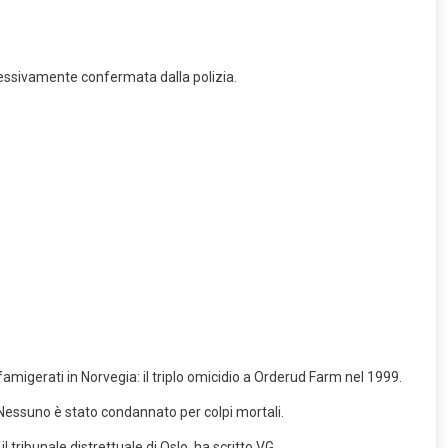
essivamente confermata dalla polizia.
amigerati in Norvegia: il triplo omicidio a Orderud Farm nel 1999.
 Nessuno è stato condannato per colpi mortali.
 tribunale distrettuale di Oslo, ha scritto VG.