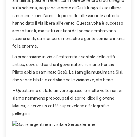
annullata, poiché i fedeli, con molte delle loro croci di legno
sulla schiena, seguono le orme di Gesù lungo il suo ultimo
cammino. Quest’anno, dopo molte riflessioni, le autorità
hanno dato il via libera all’evento. Questa volta è successo
senza turisti, ma tutti i cristiani del paese sembravano
essersi uniti, da monaci e monache e gente comune in una
folla enorme.
La processione inizia all’estremità orientale della città
antica, dove si dice che il governatore romano Ponzio
Pilato abbia esaminato Gesù. La famiglia musulmana Sisi,
che vende bibite e cartoline nelle vicinanze, sta bene.
– Quest’anno è stato un vero spasso, e molte volte non ci
siamo nemmeno preoccupati di aprire, dice il giovane
Mounir, e serve un caffè super veloce a fotografi e
pellegrini.