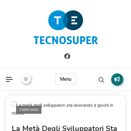
Informazioni sull'Italia. Seleziona gli argomenti di cui vuoi
TecnoSuper.net
saperne di più
Menu
2 MINS READ
La Metà Degli Sviluppatori Sta