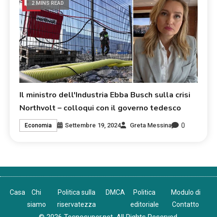
2 MINS READ
Il ministro dell'Industria Ebba Busch sulla crisi
Northvolt – colloqui con il governo tedesco
0
Settembre 19, 2024
Greta Messina
Economia
Casa
Chi
Politica sulla
DMCA
Politica
Modulo di
siamo
riservatezza
editoriale
Contatto
© 2026 Tecnosuper.net. All Rights Reserved.