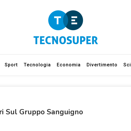
eleziona gli argomenti di cui vuoi saperne di più
net
Sport
Tecnologia
Economia
Divertimento
Sc
eri Sul Gruppo Sanguigno