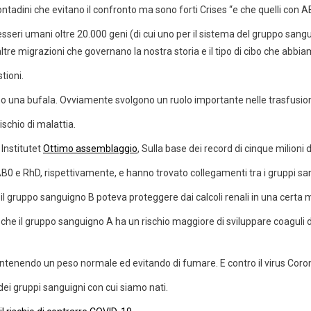
ontadini che evitano il confronto ma sono forti Crises “e che quelli con AB 
seri umani oltre 20.000 geni (di cui uno per il sistema del gruppo sa
 altre migrazioni che governano la nostra storia e il tipo di cibo che abb
tioni.
iano una bufala. Ovviamente svolgono un ruolo importante nelle trasfusion
ischio di malattia.
 Institutet
Ottimo assemblaggio
, Sulla base dei record di cinque milioni 
 AB0 e RhD, rispettivamente, e hanno trovato collegamenti tra i gruppi san
 gruppo sanguigno B poteva proteggere dai calcoli renali in una certa m
 che il gruppo sanguigno A ha un rischio maggiore di sviluppare coaguli
nendo un peso normale ed evitando di fumare. E contro il virus Corona, l
dei gruppi sanguigni con cui siamo nati.