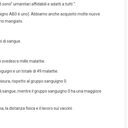
sono” umanitari affidabili e adatti a tutti “.
nguigno AB0 è uno). Abbiamo anche acquisito molte nuove
iamo mangiato.
i di sangue.
di svedesi e mille malattie.
guigni e un totale di 49 malattie.
isura, rispetto al gruppo sanguigno 0.
 di sangue, mentre il gruppo sanguigno 0 ha una maggiore
a distanza fisica e il lavoro sui vaccini.