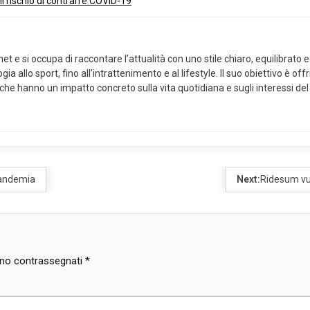
l rischio di contrarre COVID-19
 e si occupa di raccontare l’attualità con uno stile chiaro, equilibrato e 
ia allo sport, fino all’intrattenimento e al lifestyle. Il suo obiettivo è of
 che hanno un impatto concreto sulla vita quotidiana e sugli interessi del
 pandemia
Next:
Ridesum vuol
sono contrassegnati
*