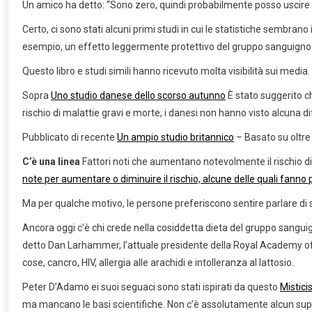
Un amico ha detto: “Sono zero, quindi probabilmente posso uscire dall
Certo, ci sono stati alcuni primi studi in cui le statistiche semb
esempio, un effetto leggermente protettivo del gruppo sanguigno 0
Questo libro e studi simili hanno ricevuto molta visibilità sui media
Sopra
Uno studio danese dello scorso autunno
È stato suggerito c
rischio di malattie gravi e morte, i danesi non hanno visto alcuna d
Pubblicato di recente
Un ampio studio britannico
– Basato su oltre 
C’è una linea
Fattori noti che aumentano notevolmente il rischio di 
note per aumentare o diminuire il rischio, alcune delle quali fanno 
Ma per qualche motivo, le persone preferiscono sentire parlare d
Ancora oggi c’è chi crede nella cosiddetta dieta del gruppo sanguign
detto Dan Larhammer, l’attuale presidente della Royal Academy o
cose, cancro, HIV, allergia alle arachidi e intolleranza al lattosio.
Peter D’Adamo ei suoi seguaci sono stati ispirati da questo
Mistic
ma mancano le basi scientifiche. Non c’è assolutamente alcun supp