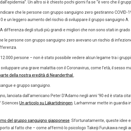
’epidemia”. Un altro si è chiesto pochi giorni fa se “è vero che il gruppo
rano indicare che le persone con gruppo sanguigno zero gestiranno COVID-
 e un leggero aumento del rischio di sviluppare il gruppo sanguigno A.
. A differenza degli studi più grandi e migliori che non sono stati in grad
he le persone con gruppo sanguigno zero avevano un rischio di infezione 
ifferenza.
12.000 persone – non è stato possibile vedere alcun legame tra i gruppi sa
sviluppare una grave malattia con il Coronavirus, come l’età, il sesso ma
parte della nostra eredità di Neanderthal.
.
i sangue e gruppo sanguigno.
o, lanciata dall’americano Peter D’Adamo negli anni ’90 ed è stata citata 
f Sciences
Un articolo su Läkartidningen
. Larhammar mette in guardia in 
ismo del gruppo sanguigno giapponese
. Sfortunatamente, queste idee es
orto al fatto che – come affermò lo psicologo Takeiji Furukawa negli a