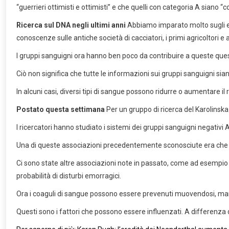
“guerrieri ottimisti e ottimisti” e che quelli con categoria A siano “c
Ricerca sul DNA negli ultimi anni
Abbiamo imparato molto sugli es
conoscenze sulle antiche società di cacciatori, i primi agricoltori e
I gruppi sanguigni ora hanno ben poco da contribuire a queste ques
Ciò non significa che tutte le informazioni sui gruppi sanguigni s
In alcuni casi, diversi tipi di sangue possono ridurre o aumentare il r
Postato questa settimana
Per un gruppo di ricerca del Karolinska
I ricercatori hanno studiato i sistemi dei gruppi sanguigni negativi
Una di queste associazioni precedentemente sconosciute era che il
Ci sono state altre associazioni note in passato, come ad esempio
probabilità di disturbi emorragici.
Ora i coaguli di sangue possono essere prevenuti muovendosi, mante
Questi sono i fattori che possono essere influenzati. A differenza 