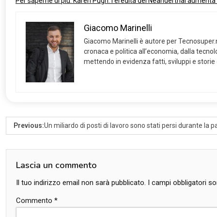
Per saperne di più: Karen Pugh: l’eredità dei Neanderthal aumenta i
Giacomo Marinelli
Giacomo Marinelli è autore per Tecnosuper.net
cronaca e politica all’economia, dalla tecnolog
mettendo in evidenza fatti, sviluppi e storie
Previous:
Un miliardo di posti di lavoro sono stati persi durante la
Lascia un commento
Il tuo indirizzo email non sarà pubblicato.
I campi obbligatori 
Commento
*