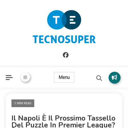
Informazioni sull'Italia. Seleziona gli argomenti di cui vuoi
TecnoSuper.net
saperne di più
Menu
1 MIN READ
Il Napoli È Il Prossimo Tassello
Del Puzzle In Premier League?