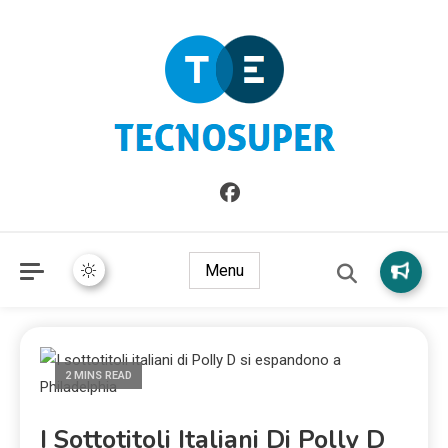
Informazioni sull'Italia. Seleziona gli argomenti di cui vuoi
TecnoSuper.net
saperne di più
Menu
2 MINS READ
I Sottotitoli Italiani Di Polly D