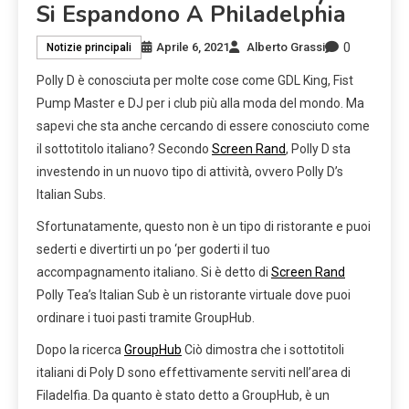
Si Espandono A Philadelphia
0
Aprile 6, 2021
Alberto Grassi
Notizie principali
Polly D è conosciuta per molte cose come GDL King, Fist
Pump Master e DJ per i club più alla moda del mondo. Ma
sapevi che sta anche cercando di essere conosciuto come
il sottotitolo italiano? Secondo
Screen Rand
, Polly D sta
investendo in un nuovo tipo di attività, ovvero Polly D’s
Italian Subs.
Sfortunatamente, questo non è un tipo di ristorante e puoi
sederti e divertirti un po ‘per goderti il ​​tuo
accompagnamento italiano. Si è detto di
Screen Rand
Polly Tea’s Italian Sub è un ristorante virtuale dove puoi
ordinare i tuoi pasti tramite GroupHub.
Dopo la ricerca
GroupHub
Ciò dimostra che i sottotitoli
italiani di Poly D sono effettivamente serviti nell’area di
Filadelfia. Da quanto è stato detto a GroupHub, è un