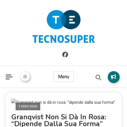
Informazioni sull'Italia. Seleziona gli argomenti di cui vuoi
TecnoSuper.net
saperne di più
Menu
3 MINS READ
Granqvist Non Si Dà In Rosa:
“dipende Dalla Sua Forma”