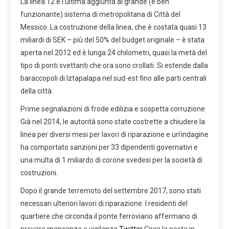
La linea 12 è l’ultima aggiunta al grande (e ben
funzionante) sistema di metropolitana di Città del
Messico. La costruzione della linea, che è costata quasi 13
miliardi di SEK – più del 50% del budget originale – è stata
aperta nel 2012 ed è lunga 24 chilometri, quasi la metà del
tipo di ponti svettanti che ora sono crollati. Si estende dalla
baraccopoli di Iztapalapa nel sud-est fino alle parti centrali
della città.
Prime segnalazioni di frode edilizia e sospetta corruzione
Già nel 2014, le autorità sono state costrette a chiudere la
linea per diversi mesi per lavori di riparazione e un’indagine
ha comportato sanzioni per 33 dipendenti governativi e
una multa di 1 miliardo di corone svedesi per la società di
costruzioni.
Dopo il grande terremoto del settembre 2017, sono stati
necessari ulteriori lavori di riparazione. I residenti del
quartiere che circonda il ponte ferroviario affermano di
provare mancanza e vigilanza
Twitter
Circa la posta in