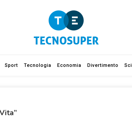
eleziona gli argomenti di cui vuoi saperne di più
net
Sport
Tecnologia
Economia
Divertimento
Sc
Vita”