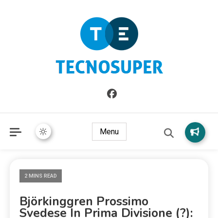
Informazioni sull'Italia. Seleziona gli argomenti di cui vuoi
TecnoSuper.net
saperne di più
Menu
2 MINS READ
Björkinggren Prossimo
Svedese In Prima Divisione (?):