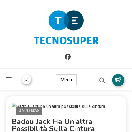
Informazioni sull'Italia. Seleziona gli argomenti di cui vuoi
TecnoSuper.net
saperne di più
Menu
2 MINS READ
Badou Jack Ha Un’altra
Possibilità Sulla Cintura