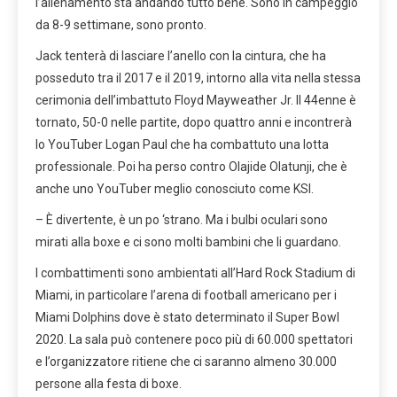
l’allenamento sta andando tutto bene. Sono in campeggio
da 8-9 settimane, sono pronto.
Jack tenterà di lasciare l’anello con la cintura, che ha
posseduto tra il 2017 e il 2019, intorno alla vita nella stessa
cerimonia dell’imbattuto Floyd Mayweather Jr. Il 44enne è
tornato, 50-0 nelle partite, dopo quattro anni e incontrerà
lo YouTuber Logan Paul che ha combattuto una lotta
professionale. Poi ha perso contro Olajide Olatunji, che è
anche uno YouTuber meglio conosciuto come KSI.
– È divertente, è un po ‘strano. Ma i bulbi oculari sono
mirati alla boxe e ci sono molti bambini che li guardano.
I combattimenti sono ambientati all’Hard Rock Stadium di
Miami, in particolare l’arena di football americano per i
Miami Dolphins dove è stato determinato il Super Bowl
2020. La sala può contenere poco più di 60.000 spettatori
e l’organizzatore ritiene che ci saranno almeno 30.000
persone alla festa di boxe.