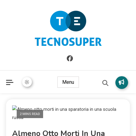
Informazioni sull'Italia. Seleziona gli argomenti di cui vuoi
TecnoSuper.net
saperne di più
Menu
2 MINS READ
Almeno Otto Morti In Una