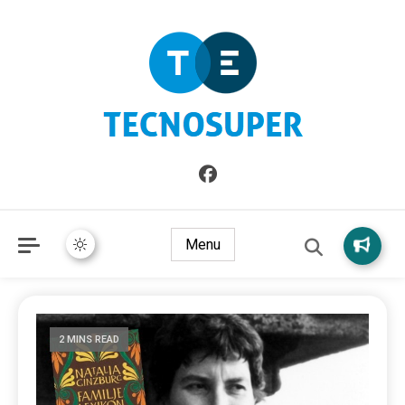
Informazioni sull'Italia. Seleziona gli argomenti di cui vuoi
TecnoSuper.net
saperne di più
Menu
2 MINS READ