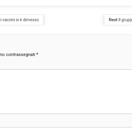
ei vaccini si è dimesso
Next:
Il grup
sono contrassegnati
*