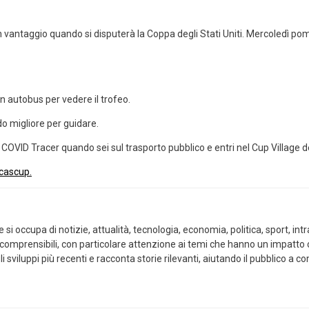
vantaggio quando si disputerà la Coppa degli Stati Uniti. Mercoledì pom
 autobus per vedere il trofeo.
do migliore per guidare.
 COVID Tracer quando sei sul trasporto pubblico e entri nel Cup Village deg
cascup.
i occupa di notizie, attualità, tecnologia, economia, politica, sport, intra
 comprensibili, con particolare attenzione ai temi che hanno un impatto co
i sviluppi più recenti e racconta storie rilevanti, aiutando il pubblico a