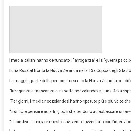
I media italiani hanno denunciato l ‘”arroganza” e la “guerra psicol
Luna Rosa affronta la Nuova Zelanda nella 13a Coppa degli Stati Un
La maggior parte delle persone ha scelto la Nuova Zelanda per difend
“Arroganza e mancanza di rispetto neozelandese, Luna Rosa rispo
“Per giorni, i media neozelandesi hanno ripetuto più e più volte ch
“È difficile pensare ad altri giochi che tendono ad abbassare un av
“L’obiettivo è lanciare questi scavi verso l’avversario con l’intenzio