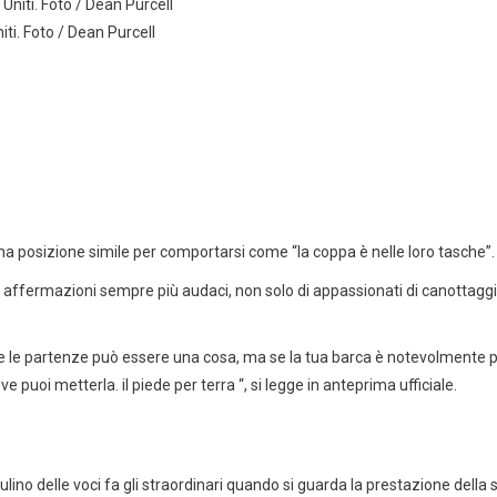
ti. Foto / Dean Purcell
a posizione simile per comportarsi come “la coppa è nelle loro tasche”.
 affermazioni sempre più audaci, non solo di appassionati di canottaggio, 
re le partenze può essere una cosa, ma se la tua barca è notevolmente pi
puoi metterla. il piede per terra “, si legge in anteprima ufficiale.
 il mulino delle voci fa gli straordinari quando si guarda la prestazione d