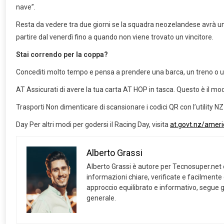
nave”.
Resta da vedere tra due giorni se la squadra neozelandese avrà un 
partire dal venerdì fino a quando non viene trovato un vincitore.
Stai correndo per la coppa?
Concediti molto tempo e pensa a prendere una barca, un treno o un
AT Assicurati di avere la tua carta AT HOP in tasca. Questo è il mo
Trasporti Non dimenticare di scansionare i codici QR con l’utility NZ
Day Per altri modi per godersi il Racing Day, visita
at.govt.nz/ameri
Alberto Grassi
Alberto Grassi è autore per Tecnosuper.net e s
informazioni chiare, verificate e facilmente
approccio equilibrato e informativo, segue gl
generale.