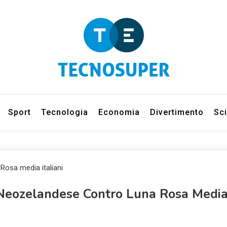
eleziona gli argomenti di cui vuoi saperne di più
net
Sport
Tecnologia
Economia
Divertimento
Sc
Neozelandese Contro Luna Rosa Media 