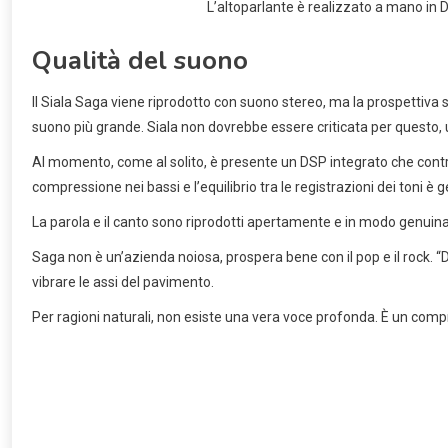
L’altoparlante è realizzato a mano in D
Qualità del suono
Il Siala Saga viene riprodotto con suono stereo, ma la prospettiva 
suono più grande. Siala non dovrebbe essere criticata per questo, 
Al momento, come al solito, è presente un DSP integrato che control
compressione nei bassi e l’equilibrio tra le registrazioni dei toni 
La parola e il canto sono riprodotti apertamente e in modo genuin
Saga non è un’azienda noiosa, prospera bene con il pop e il rock. 
vibrare le assi del pavimento.
Per ragioni naturali, non esiste una vera voce profonda. È un com
La Siala Saga è disponibile in una ve
Concorrenti