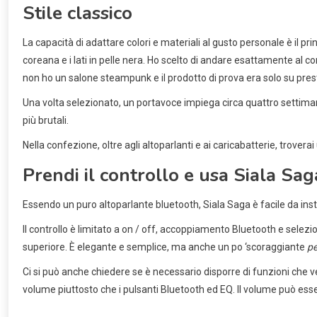
Stile classico
La capacità di adattare colori e materiali al gusto personale è il p
coreana e i lati in pelle nera. Ho scelto di andare esattamente al con
non ho un salone steampunk e il prodotto di prova era solo su prest
Una volta selezionato, un portavoce impiega circa quattro settimane 
più brutali.
Nella confezione, oltre agli altoparlanti e ai caricabatterie, trover
Prendi il controllo e usa Siala Sag
Essendo un puro altoparlante bluetooth, Siala Saga è facile da inst
Il controllo è limitato a on / off, accoppiamento Bluetooth e selezi
superiore. È elegante e semplice, ma anche un po ‘scoraggiante
pe
Ci si può anche chiedere se è necessario disporre di funzioni che 
volume piuttosto che i pulsanti Bluetooth ed EQ. Il volume può esse