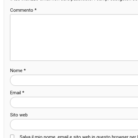
5 MINS READ
Pokémon Presents: tutti gli annunci chiave
verso la Generazione 10
0
Febbraio 28, 2026
Giacomo Marinelli
Divertimento