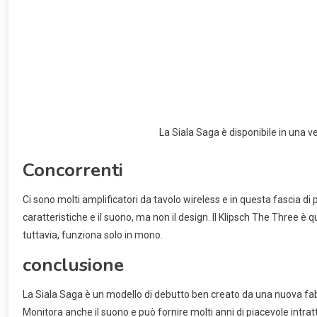
Previous:
Professore sulla decisione del governo: “Non è una buona
Lascia un commento
Il tuo indirizzo email non sarà pubblicato.
I campi obbligatori 
Commento
*
Nome
*