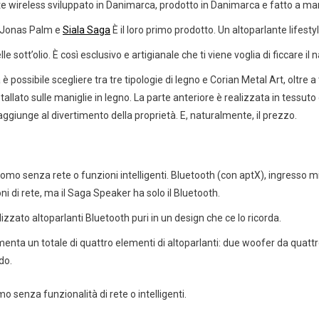
ante wireless sviluppato in Danimarca, prodotto in Danimarca e fatto a 
, Jonas Palm e
Siala Saga
È il loro primo prodotto. Un altoparlante lifesty
le sott’olio. È così esclusivo e artigianale che ti viene voglia di ficcare i
ossibile scegliere tra tre tipologie di legno e Corian Metal Art, oltre a tre
allato sulle maniglie in legno. La parte anteriore è realizzata in tessu
giunge al divertimento della proprietà. E, naturalmente, il prezzo.
o senza rete o funzioni intelligenti. Bluetooth (con aptX), ingresso mi
 di rete, ma il Saga Speaker ha solo il Bluetooth.
zato altoparlanti Bluetooth puri in un design che ce lo ricorda.
menta un totale di quattro elementi di altoparlanti: due woofer da quattr
do.
 senza funzionalità di rete o intelligenti.