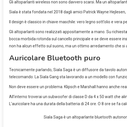
Gli altoparlanti wireless non sono davvero scarsi. Ma un altoparl
Siala è stata fondata nel 2018 dagli amici Patrick Wayne Hejlesen
Il design è classico in chiave maschile: vero legno sott’olio e vera pel
Gli altoparlanti sono realizzati appositamente a mano. Su richiesta è p
bocca morbida rotonda sul cancello principale e se deve essere inst
non ha alcun effetto sul suono, ma un ottimo arredamento che si ag
Auricolare Bluetooth puro
Tecnicamente parlando, Siala Saga è un diffusore da tavolo autonom
telecomando. La Siala Gang sta lavorando a un modello con funzioni
Non deve essere un problema. Klipsch e Marshall hanno anche realiz
All’interno troverai un subwoofer di classe D da 4 x 50 watt che ali
L’auricolare ha una durata della batteria di 24 ore. O 8 ore se fa cal
Siala Saga è un altoparlante bluetooth autonomo