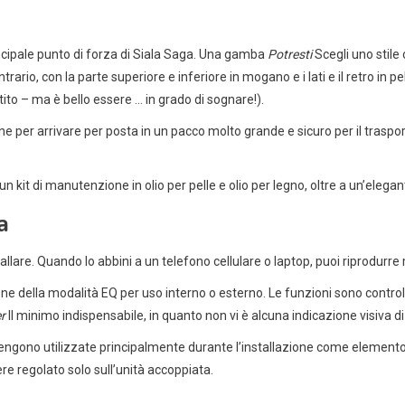
rincipale punto di forza di Siala Saga. Una gamba
Potresti
Scegli uno stile
trario, con la parte superiore e inferiore in mogano e i lati e il retro in
ito – ma è bello essere … in grado di sognare!).
per arrivare per posta in un pacco molto grande e sicuro per il trasporto
ai un kit di manutenzione in olio per pelle e olio per legno, oltre a un’el
a
allare. Quando lo abbini a un telefono cellulare o laptop, puoi riprodurre
one della modalità EQ per uso interno o esterno. Le funzioni sono controll
r
Il minimo indispensabile, in quanto non vi è alcuna indicazione visiva di 
vengono utilizzate principalmente durante l’installazione come elemento 
re regolato solo sull’unità accoppiata.