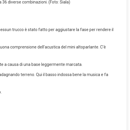
a 36 diverse combinazioni. (Foto: Siala)
essun trucco è stato fatto per aggiustare la fase per rendere il
buona comprensione dell’acustica del mini altoparlante. C’è
fute a causa di una base leggermente marcata.
guadagnando terreno. Qui il basso indossa bene la musica e fa
.
e fiancate in pelle nera. (Foto: Siala