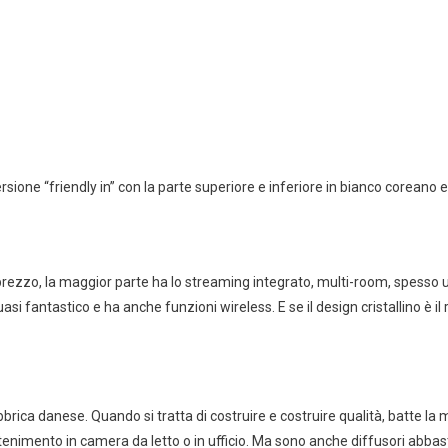
 idea”.
Next:
L’argen
sono contrassegnati
*