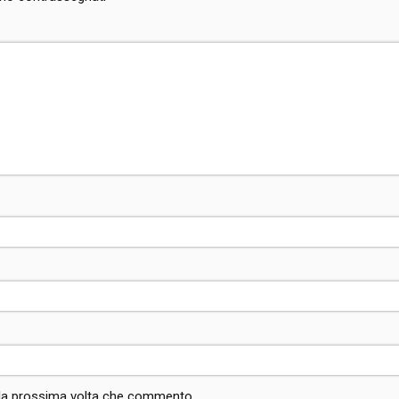
2 MINS READ
John Mellberg ha fatto il suo debutto in
Champions League con l'RB Salisburgo
0
Settembre 18, 2024
Ludovica Sanna
Divertimento