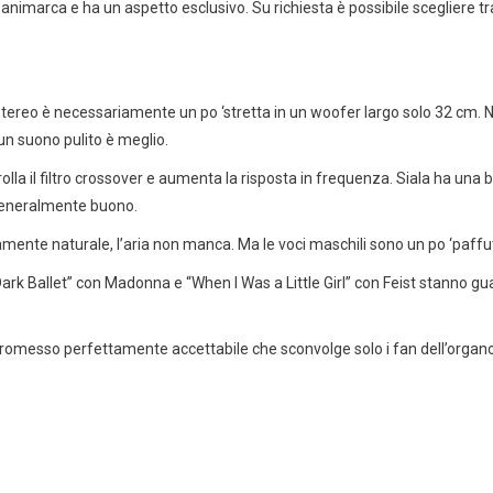
animarca e ha un aspetto esclusivo. Su richiesta è possibile scegliere tr
stereo è necessariamente un po ‘stretta in un woofer largo solo 32 cm. N
un suono pulito è meglio.
la il filtro crossover e aumenta la risposta in frequenza. Siala ha una 
è generalmente buono.
amente naturale, l’aria non manca. Ma le voci maschili sono un po ‘paf
“Dark Ballet” con Madonna e “When I Was a Little Girl” con Feist stanno 
promesso perfettamente accettabile che sconvolge solo i fan dell’organo
rsione “friendly in” con la parte superiore e inferiore in bianco coreano e l