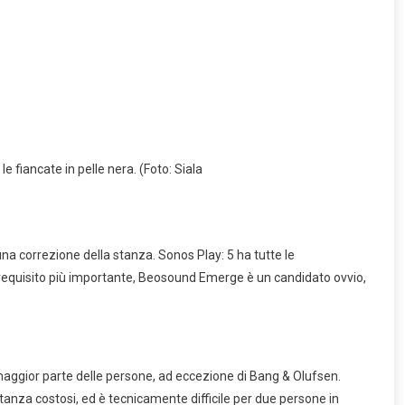
to è aumentato del 74%: gli esperti ritengono che il rally continuerà