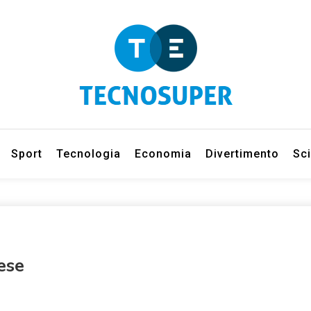
eleziona gli argomenti di cui vuoi saperne di più
net
Sport
Tecnologia
Economia
Divertimento
Sc
ese