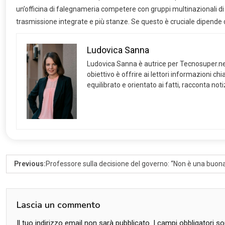
Email
*
Sito web
Salva il mio nome, email e sito web in questo browser pe
Avvertimi via email in caso di risposte al mio commento.
Avvertimi via email alla pubblicazione di un nuovo articolo.