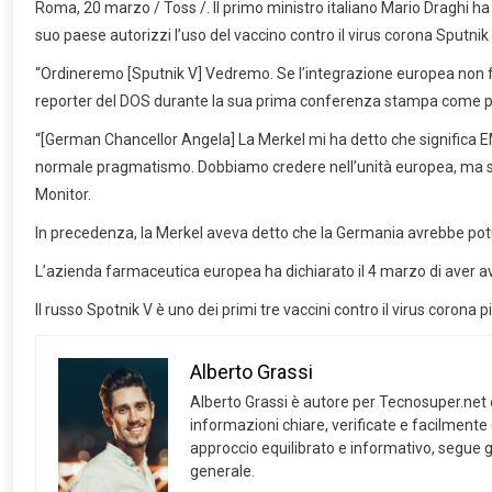
Roma, 20 marzo / Toss /. Il primo ministro italiano Mario Draghi ha
suo paese autorizzi l’uso del vaccino contro il virus corona Sputnik V
“Ordineremo [Sputnik V] Vedremo. Se l’integrazione europea non funz
reporter del DOS durante la sua prima conferenza stampa come pr
“[German Chancellor Angela] La Merkel mi ha detto che significa E
normale pragmatismo. Dobbiamo credere nell’unità europea, ma se 
Monitor.
In precedenza, la Merkel aveva detto che la Germania avrebbe potut
L’azienda farmaceutica europea ha dichiarato il 4 marzo di aver avvi
Il russo Spotnik V è uno dei primi tre vaccini contro il virus corona 
Alberto Grassi
Alberto Grassi è autore per Tecnosuper.net e s
informazioni chiare, verificate e facilmente
approccio equilibrato e informativo, segue gl
generale.