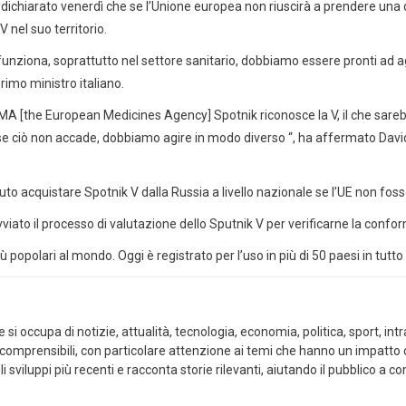
 dichiarato venerdì che se l’Unione europea non riuscirà a prendere una de
 nel suo territorio.
iona, soprattutto nel settore sanitario, dobbiamo essere pronti ad agire
imo ministro italiano.
MA [the European Medicines Agency] Spotnik riconosce la V, il che sareb
ciò non accade, dobbiamo agire in modo diverso “, ha affermato David C
o acquistare Spotnik V dalla Russia a livello nazionale se l’UE non fos
ato il processo di valutazione dello Sputnik V per verificarne la conformi
più popolari al mondo. Oggi è registrato per l’uso in più di 50 paesi in tutt
i occupa di notizie, attualità, tecnologia, economia, politica, sport, intra
 comprensibili, con particolare attenzione ai temi che hanno un impatto co
i sviluppi più recenti e racconta storie rilevanti, aiutando il pubblico a