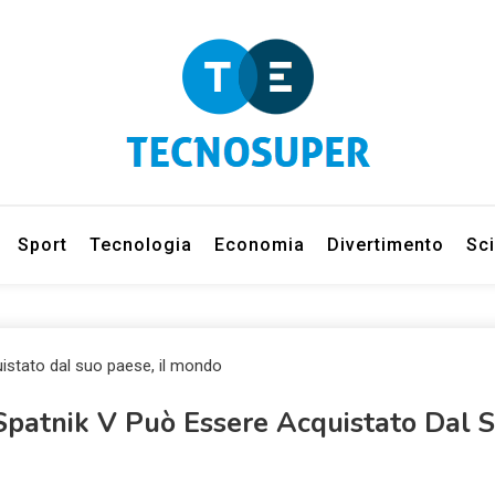
eleziona gli argomenti di cui vuoi saperne di più
net
Sport
Tecnologia
Economia
Divertimento
Sc
, Spatnik V Può Essere Acquistato Dal 