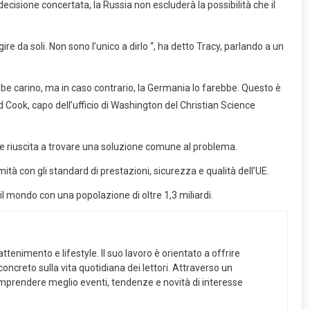
cisione concertata, la Russia non escluderà la possibilità che il
 da soli. Non sono l’unico a dirlo “, ha detto Tracy, parlando a un
be carino, ma in caso contrario, la Germania lo farebbe. Questo è
ook, capo dell’ufficio di Washington del Christian Science
se riuscita a trovare una soluzione comune al problema.
tà con gli standard di prestazioni, sicurezza e qualità dell’UE.
o il mondo con una popolazione di oltre 1,3 miliardi.
ttenimento e lifestyle. Il suo lavoro è orientato a offrire
ncreto sulla vita quotidiana dei lettori. Attraverso un
 comprendere meglio eventi, tendenze e novità di interesse